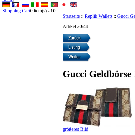
Shopping Cart
0
item(s) -
€0
Startseite
::
Replik Wallets
::
Gucci Ge
Artikel 20/44
Gucci Geldbörse 
größeres Bild