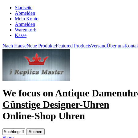
Startseite
Abmelden
Mein Konto
Anmelden
Warenkorb
Kasse
Nach Hause
Neue Produkte
Featured Products
Versand
Über uns
Kontak
We focus on
Antique Damenuhr
Günstige Designer-Uhren
Online-Shop Uhren
Share
|