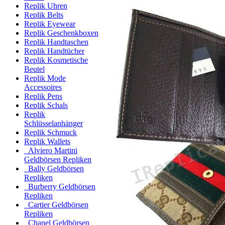
Replik Uhren
Replik Belts
Replik Eyewear
Replik Geschenkboxen
Replik Handtaschen
Replik Handtücher
Replik Kosmetische
Beutel
Replik Mode
Accessoires
Replik Pens
Replik Schals
Replik
Schlüsselanhänger
Replik Schmuck
Replik Wallets
Alviero Martini
Geldbörsen Repliken
Bally Geldbörsen
Repliken
Burberry Geldbörsen
Repliken
Cartier Geldbörsen
Repliken
Chanel Geldbörsen