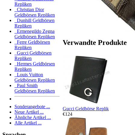
Repliken
Christian Dior
Geldbörsen Repliken
Dunhill Geldbörsen
Repliken
Ermenegildo Zegna
Geldbörsen Repliken
Verwandte Produkte
Ferre Geldbörsen
Repliken
Gucci Geldbörsen
Repliken
Hermes Geldbörsen
Repliken
Louis Vuitton
Geldbörsen Repliken
Paul Smith
Geldbörsen Repliken
Sonderangebote ...
Gucci Geldbörse Replik
Neue Artikel ...
€124
Ähnliche Artikel ...
Alle Artikel ...
Sprachen