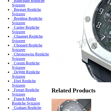
Blancpain Repliche
Svizzere
Breguet Repliche
Svizzere
Breitling Repliche
Svizzere
Cartier Repliche
Svizzere
Chaumet Repliche
Svizzere
Chopard Repliche
Svizzere
Chronoswiss Repliche
Svizzere
Corum Repliche
Svizzere
DeWitt Repliche
Svizzere
Ebel Repliche
Svizzere
Related Products
Ferrari Repliche
Svizzere
Franck Muller
Repliche Svizzere
Graham Repliche