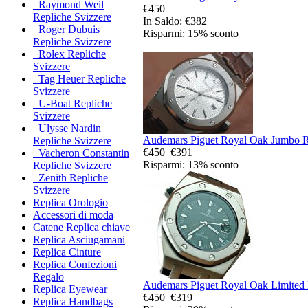
Raymond Weil
€450
Repliche Svizzere
In Saldo: €382
Roger Dubuis
Risparmi: 15% sconto
Repliche Svizzere
Rolex Repliche
Svizzere
Tag Heuer Repliche
Svizzere
U-Boat Repliche
Svizzere
Ulysse Nardin
Audemars Piguet Royal Oak Jumbo Re
Repliche Svizzere
€450
€391
Vacheron Constantin
Risparmi: 13% sconto
Repliche Svizzere
Zenith Repliche
Svizzere
Replica Orologio
Accessori di moda
Catene Replica chiave
Replica Asciugamani
Replica Cinture
Replica Confezioni
Regalo
Audemars Piguet Royal Oak Limited 
Replica Eyewear
€450
€319
Replica Handbags