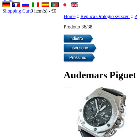
Shopping Cart
0
item(s) -
€0
Home
::
Replica Orologio svizzeri
::
A
Prodotto 36/38
Audemars Piguet 