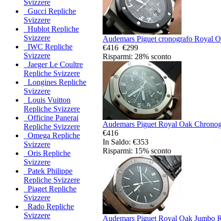
Svizzere
Gucci Repliche
Svizzere
Hublot Repliche
Svizzere
Audemars Piguet cronografo Royal Oa
IWC Repliche
€416
€299
Svizzere
Risparmi: 28% sconto
Jaeger Le Coultre
Repliche Svizzere
Longines Repliche
Svizzere
Louis Vuitton
Repliche Svizzere
Officine Panerai
Audemars Piguet Royal Oak Chronogra
Repliche Svizzere
€416
Omega Repliche
In Saldo: €353
Svizzere
Risparmi: 15% sconto
Oris Repliche
Svizzere
Patek Philippe
Repliche Svizzere
Piaget Repliche
Svizzere
Rado Repliche
Svizzere
Audemars Piguet Royal Oak Jumbo Re