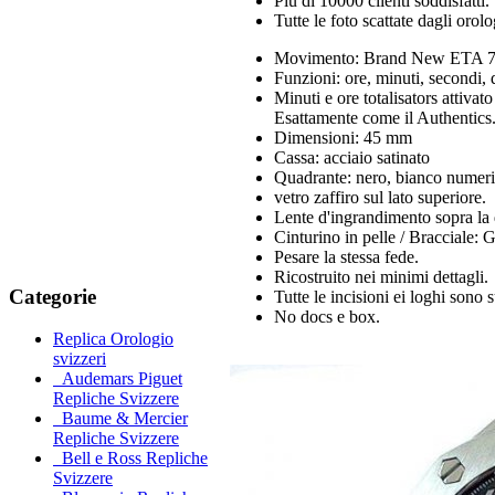
Più di 10000 clienti soddisfatti.
Tutte le foto scattate dagli orol
Movimento: Brand New ETA 77
Funzioni: ore, minuti, secondi,
Minuti e ore totalisators attiva
Esattamente come il Authentics
Dimensioni: 45 mm
Cassa: acciaio satinato
Quadrante: nero, bianco numeri a
vetro zaffiro sul lato superiore.
Lente d'ingrandimento sopra la 
Cinturino in pelle / Bracciale: 
Pesare la stessa fede.
Ricostruito nei minimi dettagli.
Categorie
Tutte le incisioni ei loghi sono 
No docs e box.
Replica Orologio
svizzeri
Audemars Piguet
Repliche Svizzere
Baume & Mercier
Repliche Svizzere
Bell e Ross Repliche
Svizzere