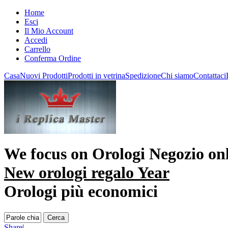
Home
Esci
Il Mio Account
Accedi
Carrello
Conferma Ordine
Casa
Nuovi Prodotti
Prodotti in vetrina
Spedizione
Chi siamo
Contattaci
We focus on
Orologi Negozio on
New orologi regalo Year
Orologi più economici
Share
|