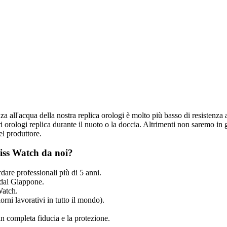
nza all'acqua della nostra replica orologi è molto più basso di resistenza 
 orologi replica durante il nuoto o la doccia. Altrimenti non saremo in g
el produttore.
iss Watch da noi?
dare professionali più di 5 anni.
dal Giappone.
Watch.
rni lavorativi in tutto il mondo).
n completa fiducia e la protezione.