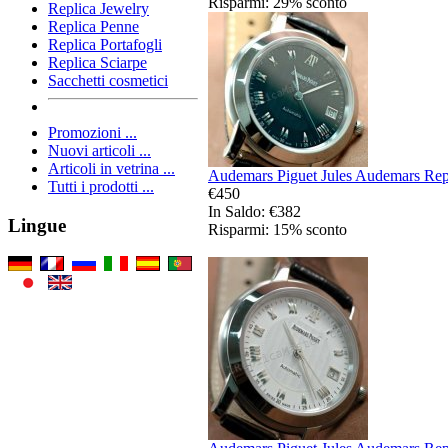
Risparmi: 29% sconto
Replica Jewelry
Replica Penne
Replica Portafogli
Replica Sciarpe
Sacchetti cosmetici
Promozioni ...
Nuovi articoli ...
Articoli in vetrina ...
Audemars Piguet Jules Audemars Repl
Tutti i prodotti ...
€450
In Saldo: €382
Lingue
Risparmi: 15% sconto