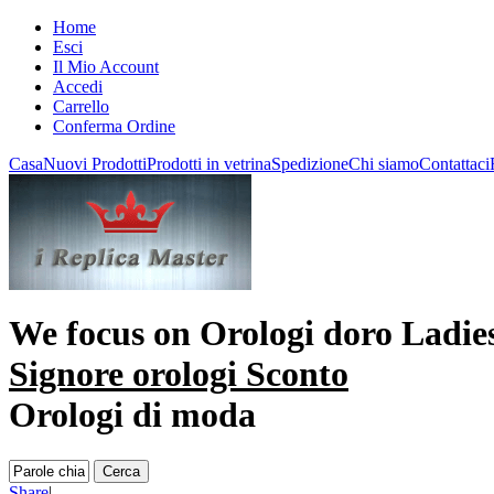
Home
Esci
Il Mio Account
Accedi
Carrello
Conferma Ordine
Casa
Nuovi Prodotti
Prodotti in vetrina
Spedizione
Chi siamo
Contattaci
We focus on
Orologi doro Ladie
Signore orologi Sconto
Orologi di moda
Share
|