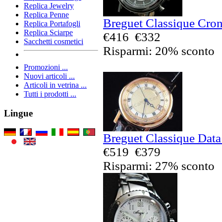
Replica Jewelry
Replica Penne
Breguet Classique Cron
Replica Portafogli
Replica Sciarpe
€416
€332
Sacchetti cosmetici
Risparmi: 20% sconto
Promozioni ...
Nuovi articoli ...
Articoli in vetrina ...
Tutti i prodotti ...
Lingue
Breguet Classique Data
€519
€379
Risparmi: 27% sconto