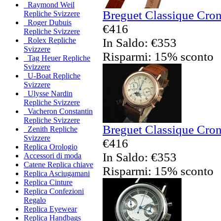
Raymond Weil
Breguet Classique Cron
Repliche Svizzere
Roger Dubuis
€416
Repliche Svizzere
In Saldo: €353
Rolex Repliche
Svizzere
Risparmi: 15% sconto
Tag Heuer Repliche
Svizzere
U-Boat Repliche
Svizzere
Ulysse Nardin
Repliche Svizzere
Vacheron Constantin
Repliche Svizzere
Breguet Classique Cron
Zenith Repliche
Svizzere
€416
Replica Orologio
In Saldo: €353
Accessori di moda
Catene Replica chiave
Risparmi: 15% sconto
Replica Asciugamani
Replica Cinture
Replica Confezioni
Regalo
Replica Eyewear
Replica Handbags