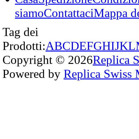
siamo
Contattaci
Mappa de
Tag dei
Prodotti:
A
B
C
D
E
F
G
H
I
J
K
L
Copyright © 2026
Replica 
Powered by
Replica Swiss