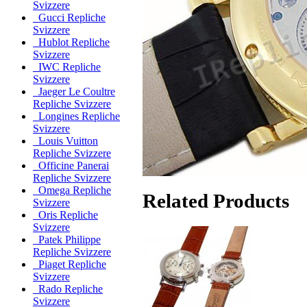
Svizzere
Gucci Repliche
Svizzere
Hublot Repliche
Svizzere
IWC Repliche
Svizzere
Jaeger Le Coultre
Repliche Svizzere
Longines Repliche
Svizzere
Louis Vuitton
Repliche Svizzere
Officine Panerai
Repliche Svizzere
Omega Repliche
Related Products
Svizzere
Oris Repliche
Svizzere
Patek Philippe
Repliche Svizzere
Piaget Repliche
Svizzere
Rado Repliche
Svizzere