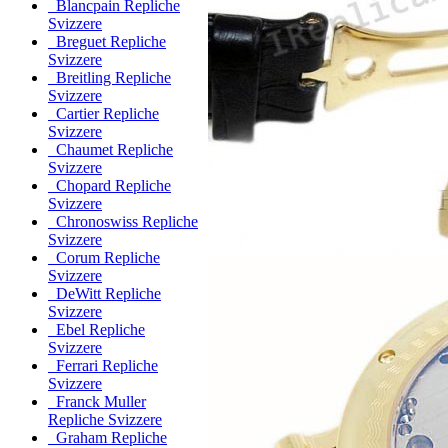
Blancpain Repliche
Svizzere
Breguet Repliche
Svizzere
Breitling Repliche
Svizzere
Cartier Repliche
Svizzere
Chaumet Repliche
Svizzere
Chopard Repliche
Svizzere
Chronoswiss Repliche
Svizzere
Corum Repliche
Svizzere
DeWitt Repliche
Svizzere
Ebel Repliche
Svizzere
Ferrari Repliche
Svizzere
Franck Muller
Repliche Svizzere
Graham Repliche