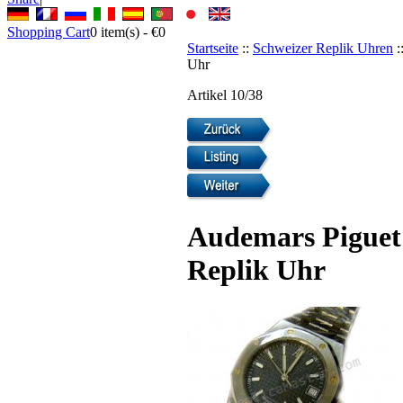
Shopping Cart
0
item(s) -
€0
Startseite
::
Schweizer Replik Uhren
:
Uhr
Artikel 10/38
Audemars Piguet
Replik Uhr