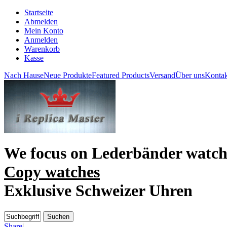
Startseite
Abmelden
Mein Konto
Anmelden
Warenkorb
Kasse
Nach Hause
Neue Produkte
Featured Products
Versand
Über uns
Kontak
We focus on
Lederbänder watc
Copy watches
Exklusive Schweizer Uhren
Share
|