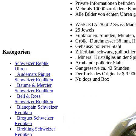
Private Informationen befinden 
Mehr als 10000 zufriedene Ku
Alle Bilder von echten Uhren g
Werk: ETA 2824-2 Swiss Made,
25 Jewels
Funktionen: Stunden, Minuten,
Größe: Durchmesser 36 mm, 
Gehäuse: polierter Stahl
Kategorien
Zifferblatt: schwarz, guillochier
. Mineral-Kristallglas an der Spi
Armband: polierter Stahl.
Schweizer Replik
Gangreserve ca. 42 Stunden.
Uhren
Der Preis des Originals: $ 9 90
Audemars Piguet
Nr. docs und Box
Schweizer Repliken
Baume & Mercier
Schweizer Repliken
Bell & Ross
Schweizer Repliken
Blancpain Schweizer
Repliken
Breguet Schweizer
Repliken
Breitling Schweizer
Repliken