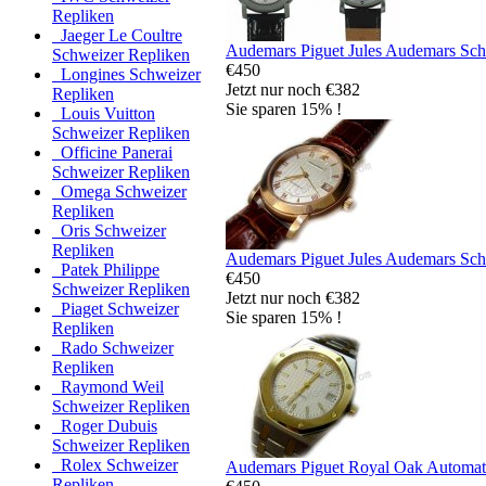
Repliken
Jaeger Le Coultre
Audemars Piguet Jules Audemars Sch
Schweizer Repliken
€450
Longines Schweizer
Jetzt nur noch €382
Repliken
Sie sparen 15% !
Louis Vuitton
Schweizer Repliken
Officine Panerai
Schweizer Repliken
Omega Schweizer
Repliken
Oris Schweizer
Repliken
Audemars Piguet Jules Audemars Sch
Patek Philippe
€450
Schweizer Repliken
Jetzt nur noch €382
Piaget Schweizer
Sie sparen 15% !
Repliken
Rado Schweizer
Repliken
Raymond Weil
Schweizer Repliken
Roger Dubuis
Schweizer Repliken
Rolex Schweizer
Audemars Piguet Royal Oak Automat
Repliken