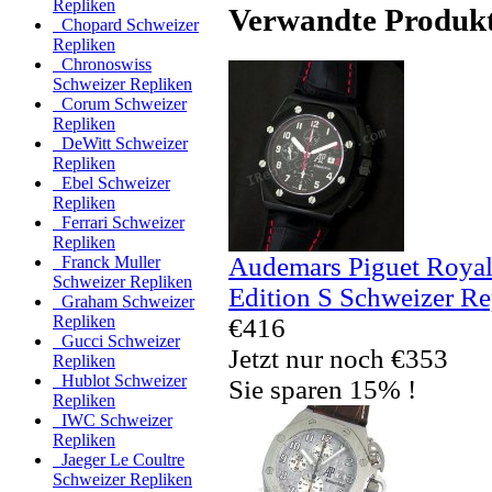
Repliken
Verwandte Produk
Chopard Schweizer
Repliken
Chronoswiss
Schweizer Repliken
Corum Schweizer
Repliken
DeWitt Schweizer
Repliken
Ebel Schweizer
Repliken
Ferrari Schweizer
Repliken
Audemars Piguet Royal
Franck Muller
Schweizer Repliken
Edition S Schweizer Re
Graham Schweizer
Repliken
€416
Gucci Schweizer
Jetzt nur noch €353
Repliken
Hublot Schweizer
Sie sparen 15% !
Repliken
IWC Schweizer
Repliken
Jaeger Le Coultre
Schweizer Repliken