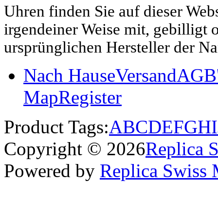
Uhren finden Sie auf dieser Websi
irgendeiner Weise mit, gebilligt
ursprünglichen Hersteller der N
Nach Hause
Versand
AGB'
Map
Register
Product Tags:
A
B
C
D
E
F
G
H
I
Copyright © 2026
Replica 
Powered by
Replica Swiss