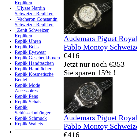
Repliken
Ulysse Nardin
Schweizer Repliken
Vacheron Constantin
Schweizer Repliken
Zenit Schweizer
Repliken
Audemars Piguet Royal
Replik Uhren
Pablo Montoy Schweize
Replik Belts
Replik Eyewear
€416
Replik Geschenkboxen
Jetzt nur noch €353
Replik Handtaschen
Replik Handtücher
Sie sparen 15% !
Replik Kosmetische
Beutel
Replik Mode
Accessoires
Replik Pens
Replik Schals
Replik
Schlüsselanhänger
Audemars Piguet Royal
Replik Schmuck
Replik Wallets
Pablo Montoy Schweize
€416