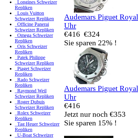
Longines Schweizer
Repliken
Louis Vuitton
Audemars Piguet Royal
Schweizer Repliken
Uhr
Officine Panerai
Schweizer Repliken
€416
€324
Omega Schweizer
Repliken
Sie sparen 22% !
Oris Schweizer
Repliken
Patek Philippe
Schweizer Repliken
Piaget Schweizer
Repliken
Rado Schweizer
Repliken
Audemars Piguet Royal
Raymond Weil
Uhr
Schweizer Repliken
Roger Dubuis
€416
Schweizer Repliken
Jetzt nur noch €353
Rolex Schweizer
Repliken
Sie sparen 15% !
Tag Heuer Schweizer
Repliken
U-Boat Schweizer