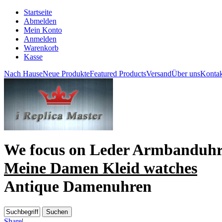
Startseite
Abmelden
Mein Konto
Anmelden
Warenkorb
Kasse
Nach Hause
Neue Produkte
Featured Products
Versand
Über uns
Kontak
We focus on
Leder Armbanduh
Meine Damen Kleid watches
Antique Damenuhren
Share
|