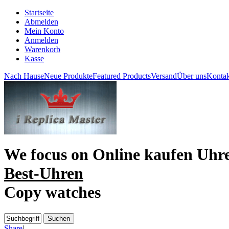
Startseite
Abmelden
Mein Konto
Anmelden
Warenkorb
Kasse
Nach Hause
Neue Produkte
Featured Products
Versand
Über uns
Kontak
We focus on
Online kaufen Uhr
Best-Uhren
Copy watches
Share
|