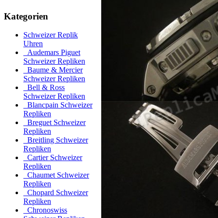
Kategorien
Schweizer Replik
Uhren
Audemars Piguet
Schweizer Repliken
Baume & Mercier
Schweizer Repliken
Bell & Ross
Schweizer Repliken
Blancpain Schweizer
Repliken
Breguet Schweizer
Repliken
Breitling Schweizer
Repliken
Cartier Schweizer
Repliken
Chaumet Schweizer
Repliken
Chopard Schweizer
Repliken
Chronoswiss