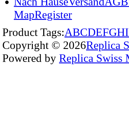
Nach Hause
Versand
AGB'
Map
Register
Product Tags:
A
B
C
D
E
F
G
H
I
Copyright © 2026
Replica 
Powered by
Replica Swiss