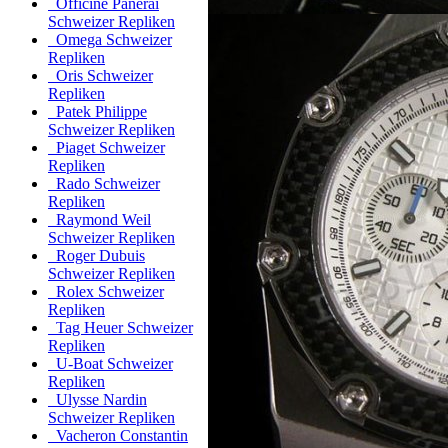
Officine Panerai
Schweizer Repliken
Omega Schweizer
Repliken
Oris Schweizer
Repliken
Patek Philippe
Schweizer Repliken
Piaget Schweizer
Repliken
Rado Schweizer
Repliken
Raymond Weil
Schweizer Repliken
Roger Dubuis
Schweizer Repliken
Rolex Schweizer
Repliken
Tag Heuer Schweizer
Repliken
U-Boat Schweizer
Repliken
Ulysse Nardin
Schweizer Repliken
Vacheron Constantin