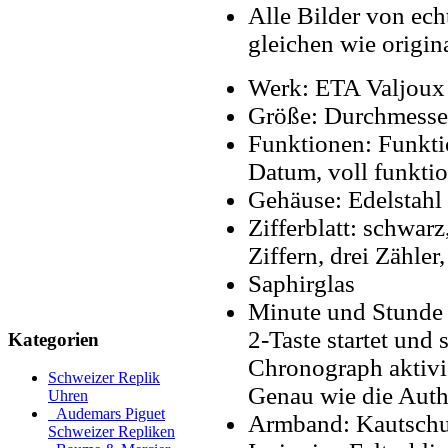
Alle Bilder von ech
gleichen wie origin
Werk: ETA Valjoux
Größe: Durchmess
Funktionen: Funkti
Datum, voll funkti
Gehäuse: Edelstahl
Zifferblatt: schwar
Ziffern, drei Zähler
Saphirglas
Minute und Stunde T
2-Taste startet und
Kategorien
Chronograph aktivie
Schweizer Replik
Genau wie die Auth
Uhren
Audemars Piguet
Armband: Kautschu
Schweizer Repliken