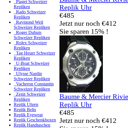
Piaget Schweizer
Replik Uhr
Repliken
Rado Schweizer
€485
Repliken
Jetzt nur noch €412
Raymond Weil
Schweizer Repliken
Sie sparen 15% !
Roger Dubuis
Schweizer Repliken
Rolex Schweizer
Repliken
Tag Heuer Schweizer
Repliken
U-Boat Schweizer
Repliken
Ulysse Nardin
Schweizer Repliken
Vacheron Constantin
Schweizer Repliken
Zenit Schweizer
Baume & Mercier Rivi
Repliken
Replik Uhr
Replik Uhren
Replik Belts
€485
Replik Eyewear
Jetzt nur noch €412
Replik Geschenkboxen
Replik Handtaschen