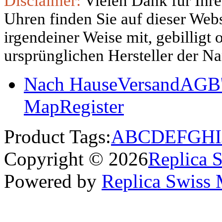
Disclaimer:
Vielen Dank für Ihre
Uhren finden Sie auf dieser Websi
irgendeiner Weise mit, gebilligt
ursprünglichen Hersteller der N
Nach Hause
Versand
AGB'
Map
Register
Product Tags:
A
B
C
D
E
F
G
H
I
Copyright © 2026
Replica 
Powered by
Replica Swiss