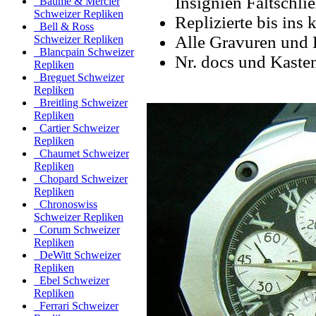
Insignien Faltschli
Baume & Mercier
Schweizer Repliken
Replizierte bis ins k
Bell & Ross
Alle Gravuren und 
Schweizer Repliken
Blancpain Schweizer
Nr. docs und Kaste
Repliken
Breguet Schweizer
Repliken
Breitling Schweizer
Repliken
Cartier Schweizer
Repliken
Chaumet Schweizer
Repliken
Chopard Schweizer
Repliken
Chronoswiss
Schweizer Repliken
Corum Schweizer
Repliken
DeWitt Schweizer
Repliken
Ebel Schweizer
Repliken
Ferrari Schweizer