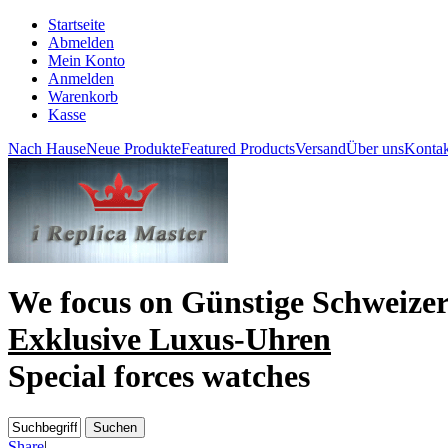
Startseite
Abmelden
Mein Konto
Anmelden
Warenkorb
Kasse
Nach Hause
Neue Produkte
Featured Products
Versand
Über uns
Kontak
We focus on
Günstige Schweize
Exklusive Luxus-Uhren
Special forces watches
Share
|