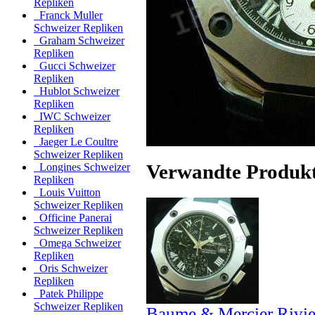
Repliken
Franck Muller
Schweizer Repliken
Graham Schweizer
Repliken
Gucci Schweizer
Repliken
Hublot Schweizer
Repliken
IWC Schweizer
Repliken
Jaeger Le Coultre
Schweizer Repliken
Verwandte Produk
Longines Schweizer
Repliken
Louis Vuitton
Schweizer Repliken
Officine Panerai
Schweizer Repliken
Omega Schweizer
Repliken
Oris Schweizer
Repliken
Patek Philippe
Schweizer Repliken
Baume & Mercier Rivi