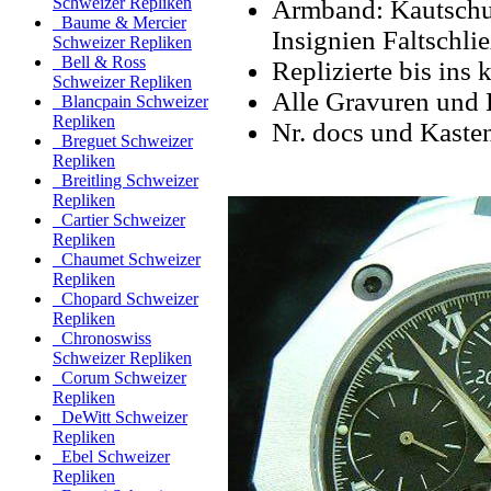
Schweizer Repliken
Armband: Kautschu
Baume & Mercier
Insignien Faltschli
Schweizer Repliken
Bell & Ross
Replizierte bis ins k
Schweizer Repliken
Alle Gravuren und 
Blancpain Schweizer
Repliken
Nr. docs und Kaste
Breguet Schweizer
Repliken
Breitling Schweizer
Repliken
Cartier Schweizer
Repliken
Chaumet Schweizer
Repliken
Chopard Schweizer
Repliken
Chronoswiss
Schweizer Repliken
Corum Schweizer
Repliken
DeWitt Schweizer
Repliken
Ebel Schweizer
Repliken