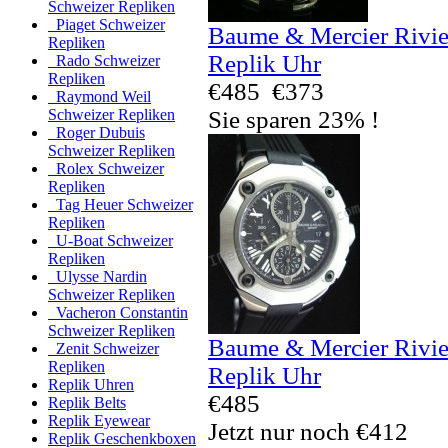
Schweizer Repliken
Piaget Schweizer
Baume & Mercier Rivi
Repliken
Replik Uhr
Rado Schweizer
Repliken
€485
€373
Raymond Weil
Sie sparen 23% !
Schweizer Repliken
Roger Dubuis
Schweizer Repliken
Rolex Schweizer
Repliken
Tag Heuer Schweizer
Repliken
U-Boat Schweizer
Repliken
Ulysse Nardin
Schweizer Repliken
Vacheron Constantin
Schweizer Repliken
Baume & Mercier Rivi
Zenit Schweizer
Repliken
Replik Uhr
Replik Uhren
€485
Replik Belts
Replik Eyewear
Jetzt nur noch €412
Replik Geschenkboxen