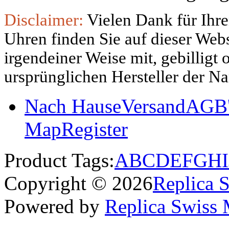
Disclaimer:
Vielen Dank für Ihre
Uhren finden Sie auf dieser Websi
irgendeiner Weise mit, gebilligt
ursprünglichen Hersteller der N
Nach Hause
Versand
AGB'
Map
Register
Product Tags:
A
B
C
D
E
F
G
H
I
Copyright © 2026
Replica 
Powered by
Replica Swiss