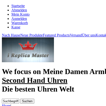
Startseite
Abmelden
Mein Konto
Anmelden
Warenkorb
Kasse
Nach Hause
Neue Produkte
Featured Products
Versand
Über uns
Kontak
We focus on
Meine Damen Arm
Second Hand Uhren
Die besten Uhren Welt
Share
|