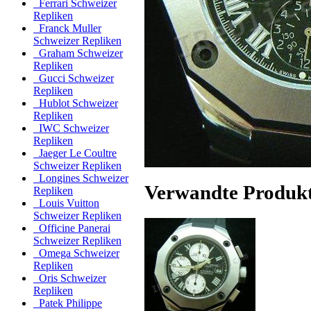
Ferrari Schweizer
Repliken
Franck Muller
Schweizer Repliken
Graham Schweizer
Repliken
Gucci Schweizer
Repliken
Hublot Schweizer
Repliken
IWC Schweizer
Repliken
Jaeger Le Coultre
Schweizer Repliken
Longines Schweizer
Verwandte Produk
Repliken
Louis Vuitton
Schweizer Repliken
Officine Panerai
Schweizer Repliken
Omega Schweizer
Repliken
Oris Schweizer
Repliken
Patek Philippe