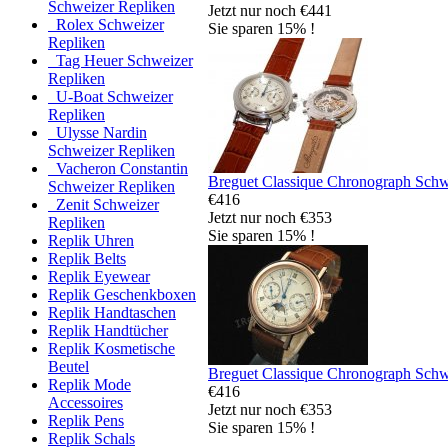
Schweizer Repliken
Jetzt nur noch €441
Rolex Schweizer
Sie sparen 15% !
Repliken
Tag Heuer Schweizer
Repliken
U-Boat Schweizer
Repliken
Ulysse Nardin
Schweizer Repliken
Vacheron Constantin
Breguet Classique Chronograph Schw
Schweizer Repliken
€416
Zenit Schweizer
Jetzt nur noch €353
Repliken
Sie sparen 15% !
Replik Uhren
Replik Belts
Replik Eyewear
Replik Geschenkboxen
Replik Handtaschen
Replik Handtücher
Replik Kosmetische
Beutel
Breguet Classique Chronograph Schw
Replik Mode
€416
Accessoires
Jetzt nur noch €353
Replik Pens
Sie sparen 15% !
Replik Schals