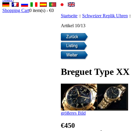
Shopping Cart
0
item(s) -
€0
Startseite
::
Schweizer Replik Uhren
:
Artikel 10/13
Breguet Type XX 
größeres Bild
€450