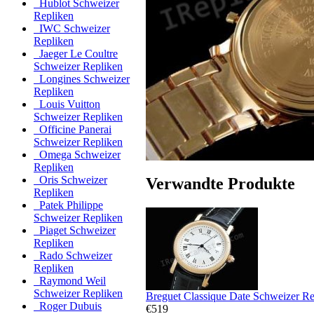
Hublot Schweizer
Repliken
IWC Schweizer
Repliken
Jaeger Le Coultre
Schweizer Repliken
Longines Schweizer
Repliken
Louis Vuitton
Schweizer Repliken
Officine Panerai
Schweizer Repliken
Omega Schweizer
Repliken
Oris Schweizer
Verwandte Produkte
Repliken
Patek Philippe
Schweizer Repliken
Piaget Schweizer
Repliken
Rado Schweizer
Repliken
Raymond Weil
Schweizer Repliken
Breguet Classique Date Schweizer Re
Roger Dubuis
€519