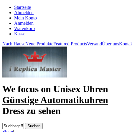
Startseite
Abmelden
Mein Konto
Anmelden
Warenkorb
Kasse
Nach Hause
Neue Produkte
Featured Products
Versand
Über uns
Kontak
We focus on
Unisex Uhren
Günstige Automatikuhren
Dress zu sehen
Share
|