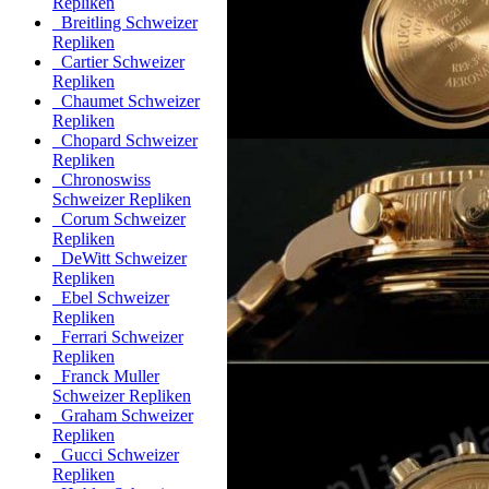
Repliken
Breitling Schweizer
Repliken
Cartier Schweizer
Repliken
Chaumet Schweizer
Repliken
Chopard Schweizer
Repliken
Chronoswiss
Schweizer Repliken
Corum Schweizer
Repliken
DeWitt Schweizer
Repliken
Ebel Schweizer
Repliken
Ferrari Schweizer
Repliken
Franck Muller
Schweizer Repliken
Graham Schweizer
Repliken
Gucci Schweizer
Repliken