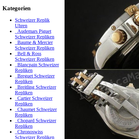
Kategorien
Schweizer Replik
Uhren
Audemars Piguet
Schweizer Repliken
Baume & Mercier
Schweizer Repliken
Bell & Ross
Schweizer Repliken
Blancpain Schweizer
Repliken
Breguet Schweizer
Repliken
Breitling Schweizer
Repliken
Cartier Schweizer
Repliken
Chaumet Schweizer
Repliken
Chopard Schweizer
Repliken
Chronoswiss
Schweizer Repliken