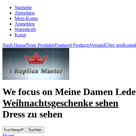
Startseite
Abmelden
Mein Konto
Anmelden
Warenkorb
Kasse
Nach Hause
Neue Produkte
Featured Products
Versand
Über uns
Kontak
We focus on
Meine Damen Lede
Weihnachtsgeschenke sehen
Dress zu sehen
Share
|