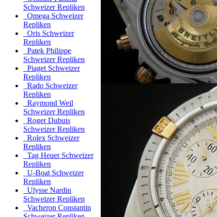
Schweizer Repliken
Omega Schweizer
Repliken
Oris Schweizer
Repliken
Patek Philippe
Schweizer Repliken
Piaget Schweizer
Repliken
Rado Schweizer
Repliken
Raymond Weil
Schweizer Repliken
Roger Dubuis
Schweizer Repliken
Rolex Schweizer
Repliken
Tag Heuer Schweizer
Repliken
U-Boat Schweizer
Repliken
Ulysse Nardin
Schweizer Repliken
Vacheron Constantin
Schweizer Repliken