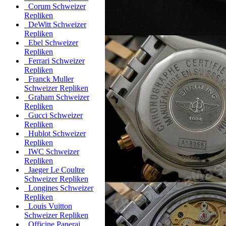
Corum Schweizer
Repliken
DeWitt Schweizer
Repliken
Ebel Schweizer
Repliken
Ferrari Schweizer
Repliken
Franck Muller
Schweizer Repliken
Graham Schweizer
Repliken
Gucci Schweizer
Repliken
Hublot Schweizer
Repliken
IWC Schweizer
Repliken
Jaeger Le Coultre
Schweizer Repliken
Longines Schweizer
Repliken
Louis Vuitton
Schweizer Repliken
Officine Panerai