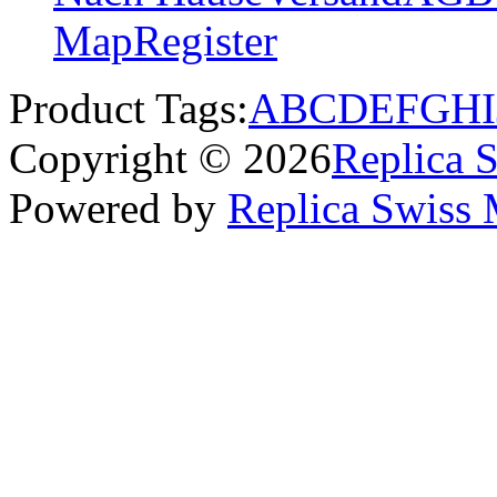
Map
Register
Product Tags:
A
B
C
D
E
F
G
H
I
Copyright © 2026
Replica 
Powered by
Replica Swiss