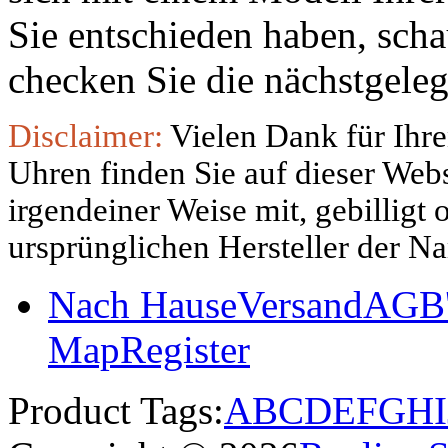
Sie entschieden haben, sch
checken Sie die nächstgeleg
Disclaimer:
Vielen Dank für Ihre
Uhren finden Sie auf dieser Websi
irgendeiner Weise mit, gebilligt
ursprünglichen Hersteller der N
Nach Hause
Versand
AGB'
Map
Register
Product Tags:
A
B
C
D
E
F
G
H
I