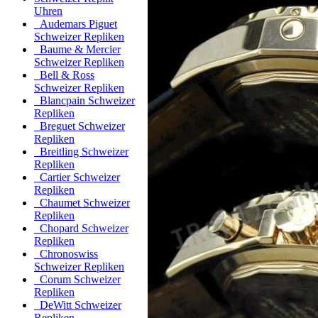
Uhren
Audemars Piguet
Schweizer Repliken
Baume & Mercier
Schweizer Repliken
Bell & Ross
Schweizer Repliken
Blancpain Schweizer
Repliken
Breguet Schweizer
Repliken
Breitling Schweizer
Repliken
Cartier Schweizer
Repliken
Chaumet Schweizer
Repliken
Chopard Schweizer
Repliken
Chronoswiss
Schweizer Repliken
Corum Schweizer
Repliken
DeWitt Schweizer
Repliken