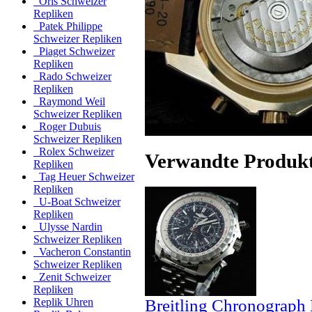
Oris Schweizer
Repliken
Patek Philippe
Schweizer Repliken
Piaget Schweizer
Repliken
Rado Schweizer
Repliken
Raymond Weil
Schweizer Repliken
Roger Dubuis
Schweizer Repliken
Rolex Schweizer
Verwandte Produk
Repliken
Tag Heuer Schweizer
Repliken
U-Boat Schweizer
Repliken
Ulysse Nardin
Schweizer Repliken
Vacheron Constantin
Schweizer Repliken
Zenit Schweizer
Repliken
Breitling Chronograph 
Replik Uhren