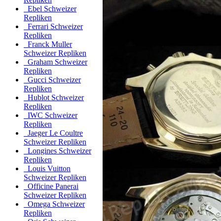
Ebel Schweizer
Repliken
Ferrari Schweizer
Repliken
Franck Muller
Schweizer Repliken
Graham Schweizer
Repliken
Gucci Schweizer
Repliken
Hublot Schweizer
Repliken
IWC Schweizer
Repliken
Jaeger Le Coultre
Schweizer Repliken
Longines Schweizer
Repliken
Louis Vuitton
Schweizer Repliken
Officine Panerai
Schweizer Repliken
Omega Schweizer
Repliken