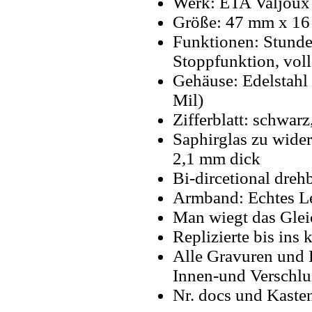
Werk: ETA Valjoux
Größe: 47 mm x 1
Funktionen: Stunde
Stoppfunktion, vol
Gehäuse: Edelstahl
Mil)
Zifferblatt: schwarz
Saphirglas zu wider
2,1 mm dick
Bi-dircetional dreh
Armband: Echtes L
Man wiegt das Glei
Replizierte bis ins k
Alle Gravuren und 
Innen-und Verschlu
Nr. docs und Kaste