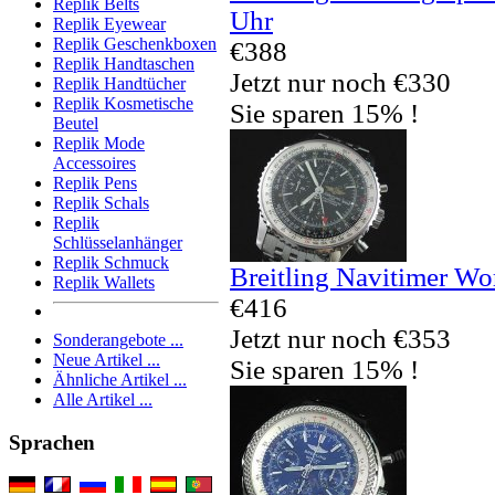
Replik Belts
Uhr
Replik Eyewear
Replik Geschenkboxen
€388
Replik Handtaschen
Jetzt nur noch €330
Replik Handtücher
Replik Kosmetische
Sie sparen 15% !
Beutel
Replik Mode
Accessoires
Replik Pens
Replik Schals
Replik
Schlüsselanhänger
Replik Schmuck
Breitling Navitimer Wo
Replik Wallets
€416
Jetzt nur noch €353
Sonderangebote ...
Neue Artikel ...
Sie sparen 15% !
Ähnliche Artikel ...
Alle Artikel ...
Sprachen