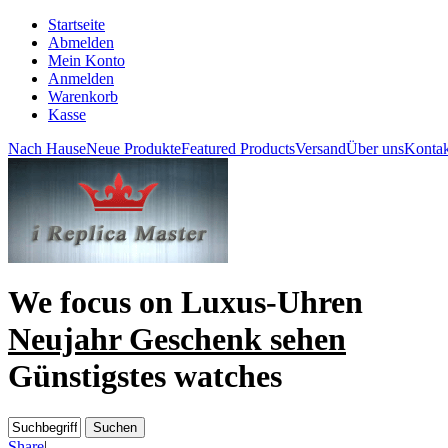
Startseite
Abmelden
Mein Konto
Anmelden
Warenkorb
Kasse
Nach Hause
Neue Produkte
Featured Products
Versand
Über uns
Kontak
We focus on
Luxus-Uhren
Neujahr Geschenk sehen
Günstigstes watches
Share
|