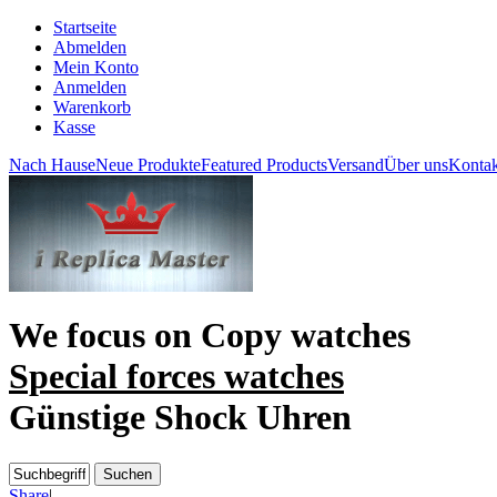
Startseite
Abmelden
Mein Konto
Anmelden
Warenkorb
Kasse
Nach Hause
Neue Produkte
Featured Products
Versand
Über uns
Kontak
We focus on
Copy watches
Special forces watches
Günstige Shock Uhren
Share
|