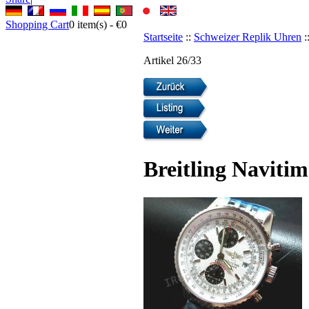
Shopping Cart
0
item(s) -
€0
Startseite
::
Schweizer Replik Uhren
:
Artikel 26/33
Breitling Naviti