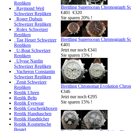
Repliken
Breitling Superocean Chronograph S
Raymond Weil
€401
€320
Schweizer Repliken
Sie sparen 20% !
Roger Dubuis
Schweizer Repliken
Rolex Schweizer
Repliken
Breitling Superocean Chronograph S
Tag Heuer Schweizer
€401
Repliken
Jetzt nur noch €341
U-Boat Schweizer
Sie sparen 15% !
Repliken
Ulysse Nardin
Schweizer Repliken
Vacheron Constantin
Schweizer Repliken
Zenit Schweizer
Breitling Chronomat Evolution Chro
Repliken
€346
Replik Uhren
Jetzt nur noch €295
Replik Belts
Sie sparen 15% !
Replik Eyewear
Replik Geschenkboxen
Replik Handtaschen
Replik Handtücher
Replik Kosmetische
Beutel