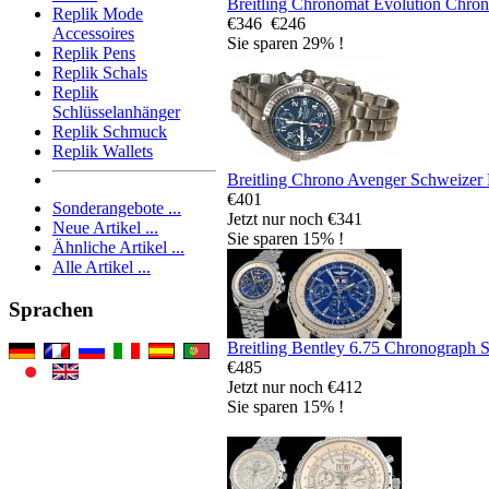
Breitling Chronomat Evolution Chro
Replik Mode
€346
€246
Accessoires
Sie sparen 29% !
Replik Pens
Replik Schals
Replik
Schlüsselanhänger
Replik Schmuck
Replik Wallets
Breitling Chrono Avenger Schweizer
€401
Sonderangebote ...
Jetzt nur noch €341
Neue Artikel ...
Sie sparen 15% !
Ähnliche Artikel ...
Alle Artikel ...
Sprachen
Breitling Bentley 6.75 Chronograph 
€485
Jetzt nur noch €412
Sie sparen 15% !