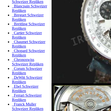
Schweizer Repliken
Blancpain Schweizer
Repliken
Breguet Schweizer
Repliken
Breitling Schweizer
Repliken
Cartier Schweizer
Repliken
Chaumet Schweizer
Repliken
Chopard Schweizer
Repliken
Chronoswiss
Schweizer Repliken
Corum Schweizer
Repliken
DeWitt Schweizer
Repliken
Ebel Schweizer
Repliken
Ferrari Schweizer
Repliken
Franck Muller
Schweizer Repliken