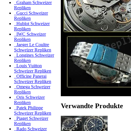
Graham Schweizer
Repliken
Gucci Schweizer
Repliken
Hublot Schweizer
Repliken
IWC Schweizer
Repliken
Jaeger Le Coultre
Schweizer Repliken
Longines Schweizer
Repliken
Louis Vuitton
Schweizer Repliken
Officine Panerai
Schweizer Repliken
Omega Schweizer
Repliken
Oris Schweizer
Repliken
Verwandte Produkte
Patek Philippe
Schweizer Repliken
Piaget Schweizer
Repliken
Rado Schweizer