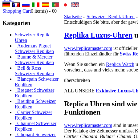
Shopping Cart
0
item(s) -
€0
Startseite
::
Schweizer Replik Uhren
:
Entschuldigen Sie bitte, aber der gew
Kategorien
Replika Luxus-Uhren
u
Schweizer Replik
Uhren
Audemars Piguet
www.ireplicamaster.com
ist offizielle
Schweizer Repliken
führenden Einzelhändler für
Swiss Re
Baume & Mercier
Schweizer Repliken
Wenn Sie suchen ein
Replica Watch
u
Bell & Ross
vorsehen, dass und vieles mehr, streb
Schweizer Repliken
Blancpain Schweizer
überschreiten
Repliken
Breguet Schweizer
ALL UNSERE
Exklusive Luxus-U
Repliken
Breitling Schweizer
Replica Uhren sind wie 
Repliken
Funktionen
Cartier Schweizer
Repliken
Chaumet Schweizer
www.ireplicamaster.com
sind in unse
Repliken
Der Katalog der Zeitmesser umfasst
Chopard Schweizer
Cartier, Chopard, Bulgari, Chanel, O