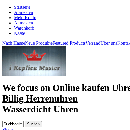
Startseite
Abmelden
Mein Konto
Anmelden
Warenkorb
Kasse
Nach Hause
Neue Produkte
Featured Products
Versand
Über uns
Kontak
We focus on
Online kaufen Uhr
Billig Herrenuhren
Wasserdicht Uhren
Share
|