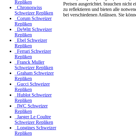
Repliken
Preisen ausgerichtet. brauchen nicht 
Chronoswiss
zu reflektieren und bieten alle notw
Schweizer Repliken
bei verschiedenen Anlässen. Sie könn
Corum Schweizer
Repliken
DeWitt Schweizer
Repliken
Ebel Schweizer
Repliken
Ferrari Schweizer
Repliken
Franck Muller
Schweizer Repliken
Graham Schweizer
Repliken
Gucci Schweizer
Repliken
Hublot Schweizer
Repliken
IWC Schweizer
Repliken
Jaeger Le Coultre
Schweizer Repliken
Longines Schweizer
Repliken