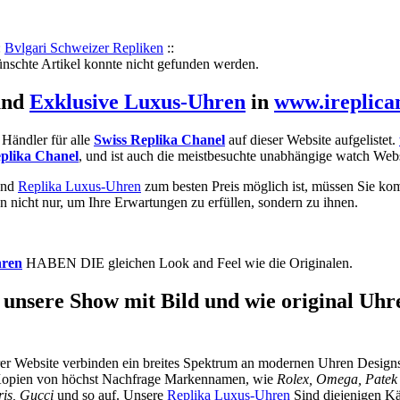
:
Bvlgari Schweizer Repliken
::
ünschte Artikel konnte nicht gefunden werden.
nd
Exklusive Luxus-Uhren
in
www.ireplica
r Händler für alle
Swiss Replika Chanel
auf dieser Website aufgelistet.
plika Chanel
, und ist auch die meistbesuchte unabhängige watch Webs
nd
Replika Luxus-Uhren
zum besten Preis möglich ist, müssen Sie kom
en nicht nur, um Ihre Erwartungen zu erfüllen, sondern zu ihnen.
hren
HABEN DIE gleichen Look and Feel wie die Originalen.
unsere Show mit Bild und wie original Uhre
rer Website verbinden ein breites Spektrum an modernen Uhren Designs,
 Kopien von höchst Nachfrage Markennamen, wie
Rolex, Omega, Patek P
ris, Gucci
und so auf. Unsere
Replika Luxus-Uhren
Sind diejenigen Kä