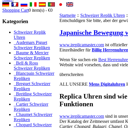
Shopping Cart
0
item(s) -
€0
Startseite
::
Schweizer Replik Uhren
:
Entschuldigen Sie bitte, aber der gew
Kategorien
Japanische Bewegung 
Schweizer Replik
Uhren
Audemars Piguet
www.ireplicamaster.com
ist offizielle
Schweizer Repliken
Einzelhändler für
Billig Herrenuhre
Baume & Mercier
Schweizer Repliken
Wenn Sie suchen ein
Best Herrenuhr
Bell & Ross
Website wird vorsehen, dass und viele
Schweizer Repliken
Blancpain Schweizer
überschreiten
Repliken
Breguet Schweizer
ALL UNSERE
Mens Digitaluhren
H
Repliken
Breitling Schweizer
Replica Uhren sind wie 
Repliken
Funktionen
Cartier Schweizer
Repliken
Chaumet Schweizer
www.ireplicamaster.com
sind in unse
Repliken
Der Katalog der Zeitmesser umfasst
Chopard Schweizer
Cartier, Chopard, Bulgari, Chanel, O