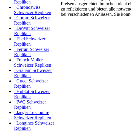
Repliken
Preisen ausgerichtet. brauchen nicht 
Chronoswiss
zu reflektieren und bieten alle notw
Schweizer Repliken
bei verschiedenen Anlässen. Sie könn
Corum Schweizer
Repliken
DeWitt Schweizer
Repliken
Ebel Schweizer
Repliken
Ferrari Schweizer
Repliken
Franck Muller
Schweizer Repliken
Graham Schweizer
Repliken
Gucci Schweizer
Repliken
Hublot Schweizer
Repliken
IWC Schweizer
Repliken
Jaeger Le Coultre
Schweizer Repliken
Longines Schweizer
Repliken