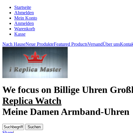
Startseite
Abmelden
Mein Konto
Anmelden
Warenkorb
Kasse
Nach Hause
Neue Produkte
Featured Products
Versand
Über uns
Kontak
We focus on
Billige Uhren Groß
Replica Watch
Meine Damen Armband-Uhren
Share
|