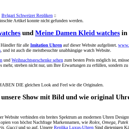
:
Bvlgari Schweizer Repliken
::
ünschte Artikel konnte nicht gefunden werden.
watches
und
Meine Damen Kleid watches
in
r Händler für alle
Imitation Uhren
auf dieser Website aufgelistet.
www.i
n
, und ist auch die meistbesuchte unabhängige watch Website.
en
und
Weihnachtsgeschenke sehen
zum besten Preis möglich ist, müsse
s mehr, streben nicht nur, um Ihre Erwartungen zu erfüllen, sondern zu
ABEN DIE gleichen Look and Feel wie die Originalen.
unsere Show mit Bild und wie original Uhre
rer Website verbinden ein breites Spektrum an modernen Uhren Designs,
 Kopien von höchst Nachfrage Markennamen, wie
Rolex, Omega, Patek P
ris, Gucci
und so auf. Unsere
Replika Luxus-Uhren
Sind diejenigen Kä