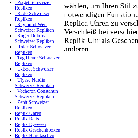
Piaget Schweizer
wählen, um Ihren Stil zu
Repliken
notwendigen Funktione
Rado Schweizer
Repliken
Replica Uhren zu versc
Raymond Weil
Verschleiß bei verschi
Schweizer Repliken
Roger Dubuis
Replik-Uhr als Geschen
Schweizer Repliken
Rolex Schweizer
anderen.
Repliken
Tag Heuer Schweizer
Repliken
U-Boat Schweizer
Repliken
Ulysse Nardin
Schweizer Repliken
Vacheron Constantin
Schweizer Repliken
Zenit Schweizer
Repliken
Replik Uhren
Replik Belts
Replik Eyewear
Replik Geschenkboxen
Replik Handtaschen