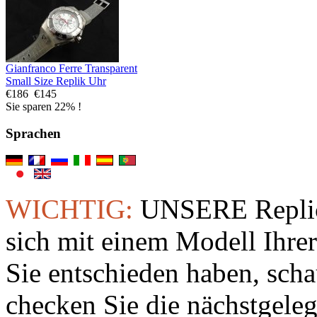
Gianfranco Ferre Transparent
Small Size Replik Uhr
€186
€145
Sie sparen 22% !
Sprachen
WICHTIG:
UNSERE Replic
sich mit einem Modell Ihre
Sie entschieden haben, sch
checken Sie die nächstgeleg