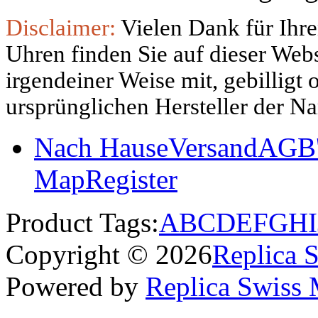
Disclaimer:
Vielen Dank für Ihre
Uhren finden Sie auf dieser Websi
irgendeiner Weise mit, gebilligt
ursprünglichen Hersteller der N
Nach Hause
Versand
AGB'
Map
Register
Product Tags:
A
B
C
D
E
F
G
H
I
Copyright © 2026
Replica 
Powered by
Replica Swiss