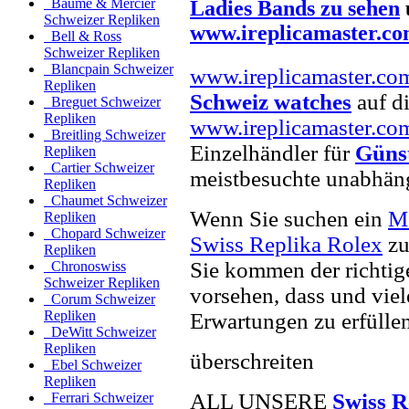
Baume & Mercier
Ladies Bands zu sehen
Schweizer Repliken
www.ireplicamaster.c
Bell & Ross
Schweizer Repliken
Blancpain Schweizer
www.ireplicamaster.co
Repliken
Schweiz watches
auf di
Breguet Schweizer
Repliken
www.ireplicamaster.co
Breitling Schweizer
Einzelhändler für
Günst
Repliken
Cartier Schweizer
meistbesuchte unabhän
Repliken
Chaumet Schweizer
Wenn Sie suchen ein
M
Repliken
Chopard Schweizer
Swiss Replika Rolex
zu
Repliken
Sie kommen der richtig
Chronoswiss
Schweizer Repliken
vorsehen, dass und viel
Corum Schweizer
Repliken
Erwartungen zu erfüllen
DeWitt Schweizer
Repliken
überschreiten
Ebel Schweizer
Repliken
ALL UNSERE
Swiss R
Ferrari Schweizer