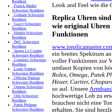
Repliken
Look and Feel wie die 
Franck Muller
Schweizer Repliken
Graham Schweizer
Replica Uhren sind
Repliken
wie original Uhren 
Gucci Schweizer
Repliken
Funktionen
Hublot Schweizer
Repliken
IWC Schweizer
www.ireplicamaster.co
Repliken
Jaeger Le Coultre
ein breites Spektrum a
Schweizer Repliken
voller Funktionen zur 
Longines Schweizer
Repliken
umfasst Kopien von hö
Louis Vuitton
Rolex, Omega, Patek Phi
Schweizer Repliken
Officine Panerai
Heuer, Cartier, Chopar
Schweizer Repliken
Omega Schweizer
so auf. Unsere
Armband
Repliken
hochwertige Lob zu ers
Oris Schweizer
Repliken
brauchen nicht eine To
Patek Philippe
erhalten. Sie sind herzl
Schweizer Repliken