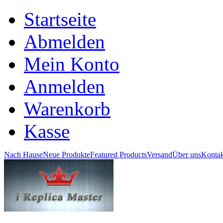
Startseite
Abmelden
Mein Konto
Anmelden
Warenkorb
Kasse
Nach Hause
Neue Produkte
Featured Products
Versand
Über uns
Kontak