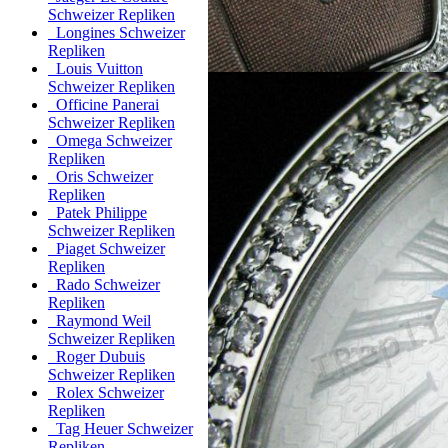
Schweizer Repliken
Longines Schweizer
Repliken
Louis Vuitton
Schweizer Repliken
Officine Panerai
Schweizer Repliken
Omega Schweizer
Repliken
Oris Schweizer
Repliken
Patek Philippe
Schweizer Repliken
Piaget Schweizer
Repliken
Rado Schweizer
Repliken
Raymond Weil
Schweizer Repliken
Roger Dubuis
Schweizer Repliken
Rolex Schweizer
Repliken
Tag Heuer Schweizer
Repliken