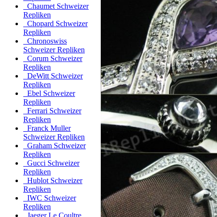
Chaumet Schweizer
Repliken
Chopard Schweizer
Repliken
Chronoswiss
Schweizer Repliken
Corum Schweizer
Repliken
DeWitt Schweizer
Repliken
Ebel Schweizer
Repliken
Ferrari Schweizer
Repliken
Franck Muller
Schweizer Repliken
Graham Schweizer
Repliken
Gucci Schweizer
Repliken
Hublot Schweizer
Repliken
IWC Schweizer
Repliken
Jaeger Le Coultre