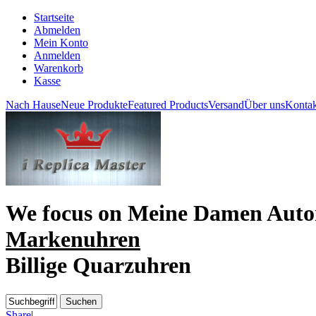
Startseite
Abmelden
Mein Konto
Anmelden
Warenkorb
Kasse
Nach Hause
Neue Produkte
Featured Products
Versand
Über uns
Kontak
We focus on
Meine Damen Auto
Markenuhren
Billige Quarzuhren
Share
|