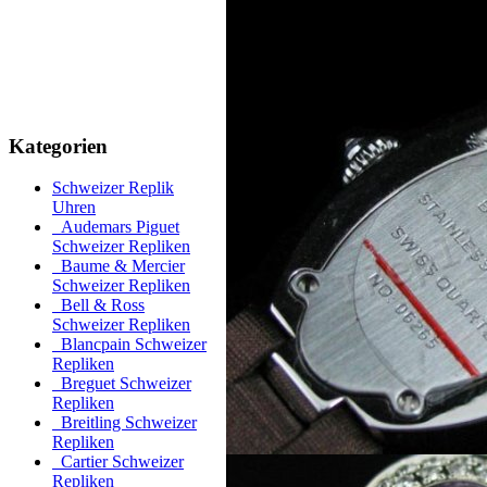
Kategorien
Schweizer Replik
Uhren
Audemars Piguet
Schweizer Repliken
Baume & Mercier
Schweizer Repliken
Bell & Ross
Schweizer Repliken
Blancpain Schweizer
Repliken
Breguet Schweizer
Repliken
Breitling Schweizer
Repliken
Cartier Schweizer
Repliken