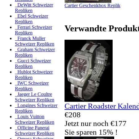
DeWitt Schweizer
Cartier Geschenkbox Replik
Repliken
Ebel Schweizer
Repliken
Verwandte Produk
Ferrari Schweizer
Repliken
Franck Muller
Schweizer Repliken
Graham Schweizer
Repliken
Gucci Schweizer
Repliken
Hublot Schweizer
Repliken
IWC Schweizer
Repliken
Jaeger Le Coultre
Schweizer Repliken
Cartier Roadster Kalen
Longines Schweizer
Repliken
€208
Louis Vuitton
Jetzt nur noch €177
Schweizer Repliken
Officine Panerai
Sie sparen 15% !
Schweizer Repliken
Omega Schweizer