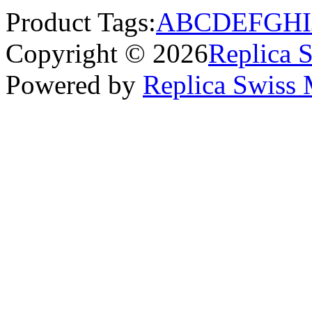
Product Tags:
A
B
C
D
E
F
G
H
I
Copyright © 2026
Replica 
Powered by
Replica Swiss