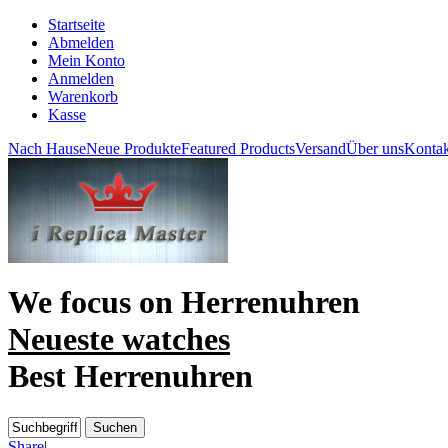
Startseite
Abmelden
Mein Konto
Anmelden
Warenkorb
Kasse
Nach Hause
Neue Produkte
Featured Products
Versand
Über uns
Kontak
We focus on
Herrenuhren
Neueste watches
Best Herrenuhren
Share
|