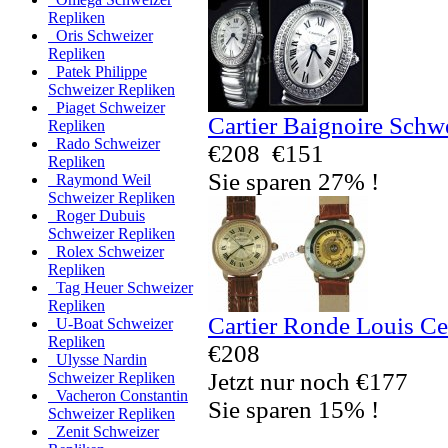
Repliken
Oris Schweizer
Repliken
Patek Philippe
Schweizer Repliken
Piaget Schweizer
Cartier Baignoire Schw
Repliken
Rado Schweizer
€208
€151
Repliken
Sie sparen 27% !
Raymond Weil
Schweizer Repliken
Roger Dubuis
Schweizer Repliken
Rolex Schweizer
Repliken
Tag Heuer Schweizer
Repliken
Cartier Ronde Louis Ce
U-Boat Schweizer
Repliken
€208
Ulysse Nardin
Jetzt nur noch €177
Schweizer Repliken
Vacheron Constantin
Sie sparen 15% !
Schweizer Repliken
Zenit Schweizer