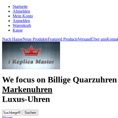
Startseite
Abmelden
Mein Konto
Anmelden
Warenkorb
Kasse
Nach Hause
Neue Produkte
Featured Products
Versand
Über uns
Kontak
We focus on
Billige Quarzuhren
Markenuhren
Luxus-Uhren
Share
|