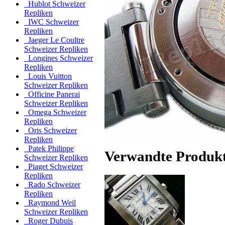
Hublot Schweizer
Repliken
IWC Schweizer
Repliken
Jaeger Le Coultre
Schweizer Repliken
Longines Schweizer
Repliken
Louis Vuitton
Schweizer Repliken
Officine Panerai
Schweizer Repliken
Omega Schweizer
Repliken
Oris Schweizer
Repliken
Patek Philippe
Verwandte Produk
Schweizer Repliken
Piaget Schweizer
Repliken
Rado Schweizer
Repliken
Raymond Weil
Schweizer Repliken
Roger Dubuis