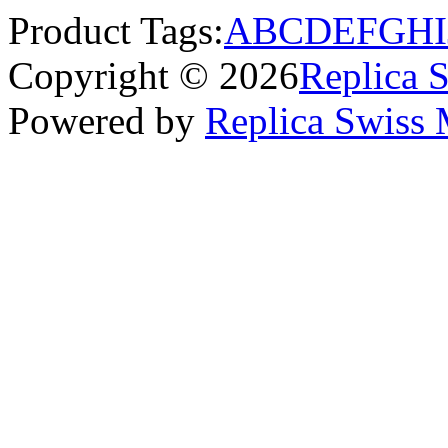
Product Tags:
A
B
C
D
E
F
G
H
I
Copyright © 2026
Replica 
Powered by
Replica Swiss