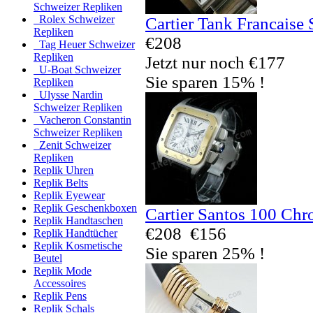
Schweizer Repliken
Rolex Schweizer
Cartier Tank Francaise
Repliken
€208
Tag Heuer Schweizer
Repliken
Jetzt nur noch €177
U-Boat Schweizer
Sie sparen 15% !
Repliken
Ulysse Nardin
Schweizer Repliken
Vacheron Constantin
Schweizer Repliken
Zenit Schweizer
Repliken
Replik Uhren
Replik Belts
Replik Eyewear
Replik Geschenkboxen
Cartier Santos 100 Ch
Replik Handtaschen
€208
€156
Replik Handtücher
Replik Kosmetische
Sie sparen 25% !
Beutel
Replik Mode
Accessoires
Replik Pens
Replik Schals