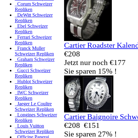
Corum Schweizer
Repliken
DeWitt Schweizer
Repliken
Ebel Schweizer
Repliken
Ferrari Schweizer
Repliken
Cartier Roadster Kalen
Franck Muller
€208
Schweizer Repliken
Graham Schweizer
Jetzt nur noch €177
Repliken
Sie sparen 15% !
Gucci Schweizer
Repliken
Hublot Schweizer
Repliken
IWC Schweizer
Repliken
Jaeger Le Coultre
Schweizer Repliken
Longines Schweizer
Cartier Baignoire Schw
Repliken
€208
€151
Louis Vuitton
Schweizer Repliken
Sie sparen 27% !
Officine Panerai