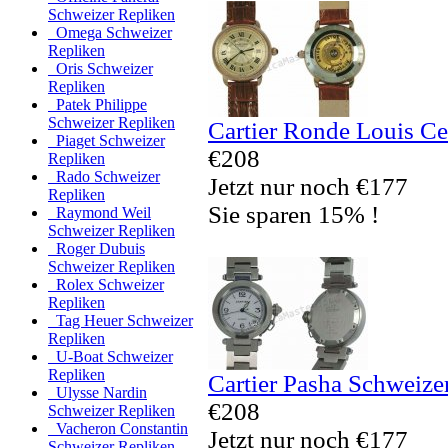
Schweizer Repliken
Omega Schweizer
Repliken
Oris Schweizer
Repliken
Patek Philippe
Schweizer Repliken
Cartier Ronde Louis Ce
Piaget Schweizer
€208
Repliken
Rado Schweizer
Jetzt nur noch €177
Repliken
Sie sparen 15% !
Raymond Weil
Schweizer Repliken
Roger Dubuis
Schweizer Repliken
Rolex Schweizer
Repliken
Tag Heuer Schweizer
Repliken
U-Boat Schweizer
Repliken
Cartier Pasha Schweize
Ulysse Nardin
€208
Schweizer Repliken
Vacheron Constantin
Jetzt nur noch €177
Schweizer Repliken