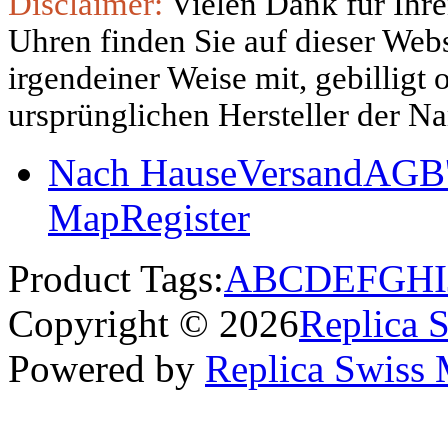
Disclaimer:
Vielen Dank für Ihre
Uhren finden Sie auf dieser Websi
irgendeiner Weise mit, gebilligt
ursprünglichen Hersteller der N
Nach Hause
Versand
AGB'
Map
Register
Product Tags:
A
B
C
D
E
F
G
H
I
Copyright © 2026
Replica 
Powered by
Replica Swiss