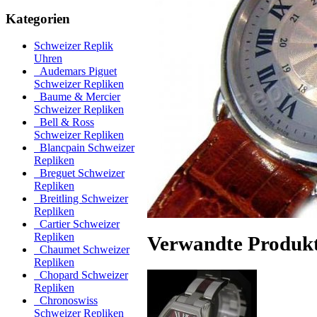
Kategorien
Schweizer Replik
Uhren
Audemars Piguet
Schweizer Repliken
Baume & Mercier
Schweizer Repliken
Bell & Ross
Schweizer Repliken
Blancpain Schweizer
Repliken
Breguet Schweizer
Repliken
Breitling Schweizer
Repliken
Cartier Schweizer
Repliken
Verwandte Produk
Chaumet Schweizer
Repliken
Chopard Schweizer
Repliken
Chronoswiss
Schweizer Repliken