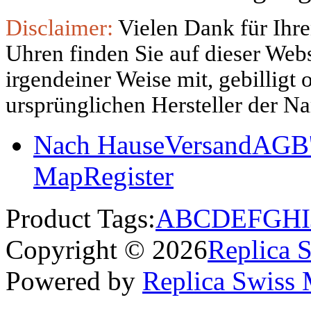
Disclaimer:
Vielen Dank für Ihre
Uhren finden Sie auf dieser Websi
irgendeiner Weise mit, gebilligt
ursprünglichen Hersteller der N
Nach Hause
Versand
AGB'
Map
Register
Product Tags:
A
B
C
D
E
F
G
H
I
Copyright © 2026
Replica 
Powered by
Replica Swiss