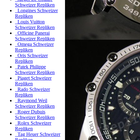
Schweizer Repliken
Longines Schweizer
Repliken
Louis Vuitton
Schweizer Repliken
Officine Panerai
Schweizer Repliken
Omega Schweizer
Repliken
Oris Schweizer
Repliken
Patek Philippe
Schweizer Repliken
Piaget Schweizer
Repliken
Rado Schweizer
Repliken
Raymond Weil
Schweizer Repliken
Roger Dubuis
Schweizer Repliken
Rolex Schweizer
Repliken
Tag Heuer Schweizer
Repliken