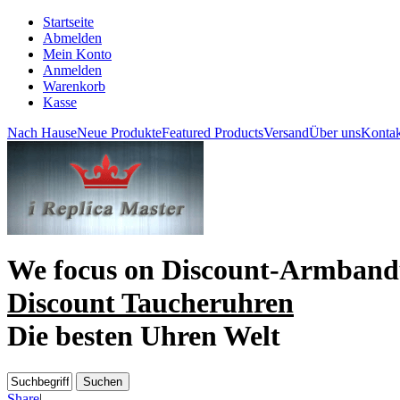
Startseite
Abmelden
Mein Konto
Anmelden
Warenkorb
Kasse
Nach Hause
Neue Produkte
Featured Products
Versand
Über uns
Kontak
We focus on
Discount-Armband
Discount Taucheruhren
Die besten Uhren Welt
Share
|