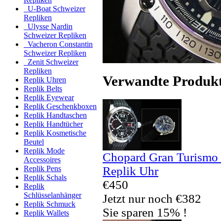
U-Boat Schweizer
Repliken
Ulysse Nardin
Schweizer Repliken
Vacheron Constantin
Schweizer Repliken
Zenit Schweizer
Repliken
Verwandte Produk
Replik Uhren
Replik Belts
Replik Eyewear
Replik Geschenkboxen
Replik Handtaschen
Replik Handtücher
Replik Kosmetische
Beutel
Replik Mode
Chopard Gran Turismo
Accessoires
Replik Uhr
Replik Pens
Replik Schals
€450
Replik
Schlüsselanhänger
Jetzt nur noch €382
Replik Schmuck
Sie sparen 15% !
Replik Wallets