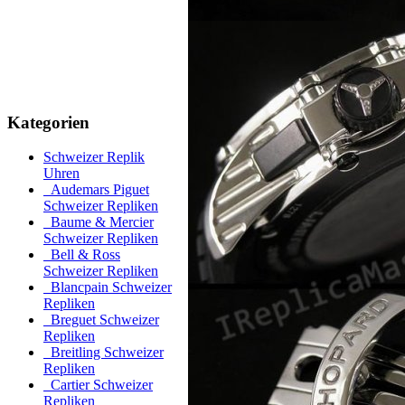
Kategorien
Schweizer Replik
Uhren
Audemars Piguet
Schweizer Repliken
Baume & Mercier
Schweizer Repliken
Bell & Ross
Schweizer Repliken
Blancpain Schweizer
Repliken
Breguet Schweizer
Repliken
Breitling Schweizer
Repliken
Cartier Schweizer
Repliken