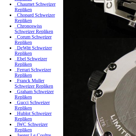
Chaumet Schweizer
Repliken
Chopard Schweizer
Repliken
Chronoswiss
Schweizer Repliken
Corum Schweizer
Repliken
DeWitt Schweizer
Repliken
Ebel Schweizer
Repliken
Ferrari Schweizer
Repliken
Franck Muller
Schweizer Repliken
Graham Schweizer
Repliken
Gucci Schweizer
Repliken
Hublot Schweizer
Repliken
IWC Schweizer
Repliken
Jaeger Le Coultre