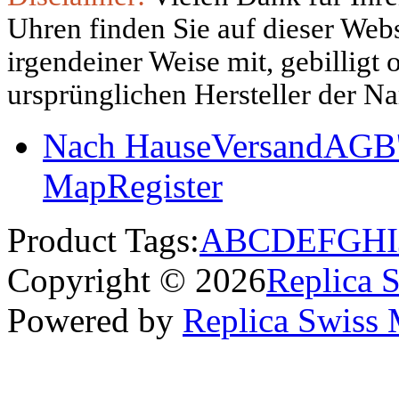
Uhren finden Sie auf dieser Websi
irgendeiner Weise mit, gebilligt
ursprünglichen Hersteller der N
Nach Hause
Versand
AGB'
Map
Register
Product Tags:
A
B
C
D
E
F
G
H
I
Copyright © 2026
Replica 
Powered by
Replica Swiss