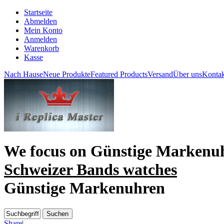
Startseite
Abmelden
Mein Konto
Anmelden
Warenkorb
Kasse
Nach Hause
Neue Produkte
Featured Products
Versand
Über uns
Kontak
We focus on
Günstige Markenu
Schweizer Bands watches
Günstige Markenuhren
Share
|