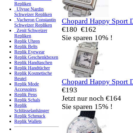
Repliken
Ulysse Nardin
Schweizer Repliken
Chopard Happy Sport 
Vacheron Constantin
Schweizer Repliken
€180
€162
Zenit Schweizer
Repliken
Sie sparen 10% !
Replik Uhren
Replik Belts
Replik Eyewear
Replik Geschenkboxen
Replik Handtaschen
Replik Handtücher
Replik Kosmetische
Beutel
Chopard Happy Sport 
Replik Mode
€193
Accessoires
Replik Pens
Jetzt nur noch €164
Replik Schals
Sie sparen 15% !
Replik
Schlüsselanhänger
Replik Schmuck
Replik Wallets