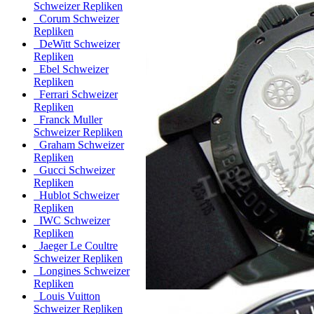
Schweizer Repliken
Corum Schweizer
Repliken
DeWitt Schweizer
Repliken
Ebel Schweizer
Repliken
Ferrari Schweizer
Repliken
Franck Muller
Schweizer Repliken
Graham Schweizer
Repliken
Gucci Schweizer
Repliken
Hublot Schweizer
Repliken
IWC Schweizer
Repliken
Jaeger Le Coultre
Schweizer Repliken
Longines Schweizer
Repliken
Louis Vuitton
Schweizer Repliken