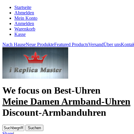
Startseite
Abmelden
Mein Konto
Anmelden
Warenkorb
Kasse
Nach Hause
Neue Produkte
Featured Products
Versand
Über uns
Kontak
We focus on
Best-Uhren
Meine Damen Armband-Uhren
Discount-Armbanduhren
Share
|