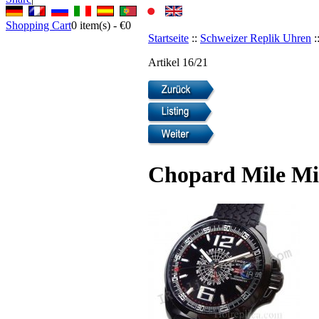
Shopping Cart
0
item(s) -
€0
Startseite
::
Schweizer Replik Uhren
:
Artikel 16/21
Chopard Mile Mi