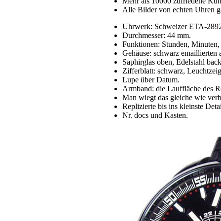
Mehr als 10000 zufriedene Ku
Alle Bilder von echten Uhren g
Uhrwerk: Schweizer ETA-2892
Durchmesser: 44 mm.
Funktionen: Stunden, Minute
Gehäuse: schwarz emaillierten 
Saphirglas oben, Edelstahl back
Zifferblatt: schwarz, Leuchtzei
Lupe über Datum.
Armband: die Lauffläche des Re
Man wiegt das gleiche wie verb
Replizierte bis ins kleinste Detai
Nr. docs und Kasten.