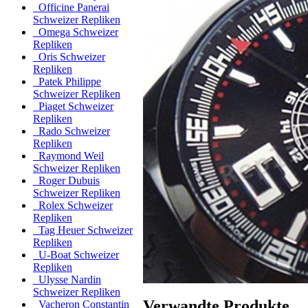
Officine Panerai
Schweizer Repliken
Omega Schweizer
Repliken
Oris Schweizer
Repliken
Patek Philippe
Schweizer Repliken
Piaget Schweizer
Repliken
Rado Schweizer
Repliken
Raymond Weil
Schweizer Repliken
Roger Dubuis
Schweizer Repliken
Rolex Schweizer
Repliken
Tag Heuer Schweizer
Repliken
U-Boat Schweizer
Repliken
Ulysse Nardin
Schweizer Repliken
Verwandte Produkte
Vacheron Constantin