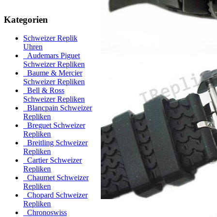
Kategorien
Schweizer Replik
Uhren
Audemars Piguet
Schweizer Repliken
Baume & Mercier
Schweizer Repliken
Bell & Ross
Schweizer Repliken
Blancpain Schweizer
Repliken
Breguet Schweizer
Repliken
Breitling Schweizer
Repliken
Cartier Schweizer
Repliken
Chaumet Schweizer
Repliken
Chopard Schweizer
Repliken
Chronoswiss