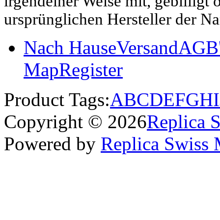
irgendeiner Weise mit, gebilligt
ursprünglichen Hersteller der N
Nach Hause
Versand
AGB'
Map
Register
Product Tags:
A
B
C
D
E
F
G
H
I
Copyright © 2026
Replica 
Powered by
Replica Swiss