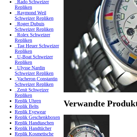
Rado Schweizer
Repliken
Raymond Weil
Schweizer Repliken
Roger Dubuis
Schweizer Repliken
Rolex Schweizer
Repliken
Tag Heuer Schweizer
Repliken
U-Boat Schweizer
Repliken
Ulysse Nardin
Schweizer Repliken
Vacheron Constantin
Schweizer Repliken
Zenit Schweizer
Repliken
Replik Uhren
Verwandte Produk
Replik Belts
Replik Eyewear
Replik Geschenkboxen
Replik Handtaschen
Replik Handtücher
Replik Kosmetische