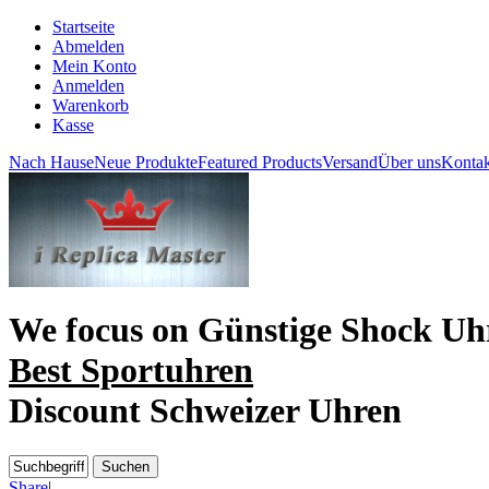
Startseite
Abmelden
Mein Konto
Anmelden
Warenkorb
Kasse
Nach Hause
Neue Produkte
Featured Products
Versand
Über uns
Kontak
We focus on
Günstige Shock Uh
Best Sportuhren
Discount Schweizer Uhren
Share
|