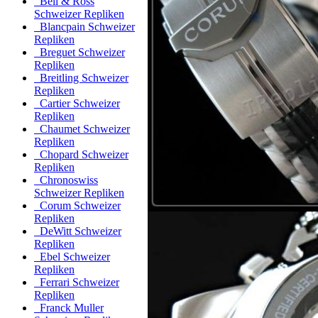
Bell & Ross
Schweizer Repliken
Blancpain Schweizer
Repliken
Breguet Schweizer
Repliken
Breitling Schweizer
Repliken
Cartier Schweizer
Repliken
Chaumet Schweizer
Repliken
Chopard Schweizer
Repliken
Chronoswiss
Schweizer Repliken
Corum Schweizer
Repliken
DeWitt Schweizer
Repliken
Ebel Schweizer
Repliken
Ferrari Schweizer
Repliken
Franck Muller