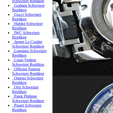
Schweizer Repliken
Graham Schweizer
Repliken
Gucci Schweizer
Repliken
Hublot Schweizer
Repliken
IWC Schweizer
Repliken
Jaeger Le Coultre
Schweizer Repliken
Longines Schweizer
Repliken
Louis Vuitton
Schweizer Repliken
Officine Panerai
Schweizer Repliken
Omega Schweizer
Repliken
Oris Schweizer
Repliken
Patek Philippe
Schweizer Repliken
Piaget Schweizer
Repliken