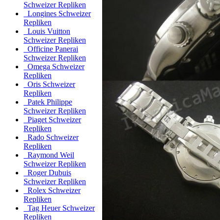
Schweizer Repliken
Longines Schweizer
Repliken
Louis Vuitton
Schweizer Repliken
Officine Panerai
Schweizer Repliken
Omega Schweizer
Repliken
Oris Schweizer
Repliken
Patek Philippe
Schweizer Repliken
Piaget Schweizer
Repliken
Rado Schweizer
Repliken
Raymond Weil
Schweizer Repliken
Roger Dubuis
Schweizer Repliken
Rolex Schweizer
Repliken
Tag Heuer Schweizer
Repliken