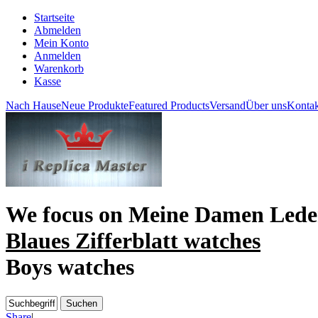
Startseite
Abmelden
Mein Konto
Anmelden
Warenkorb
Kasse
Nach Hause
Neue Produkte
Featured Products
Versand
Über uns
Kontak
We focus on
Meine Damen Lede
Blaues Zifferblatt watches
Boys watches
Share
|