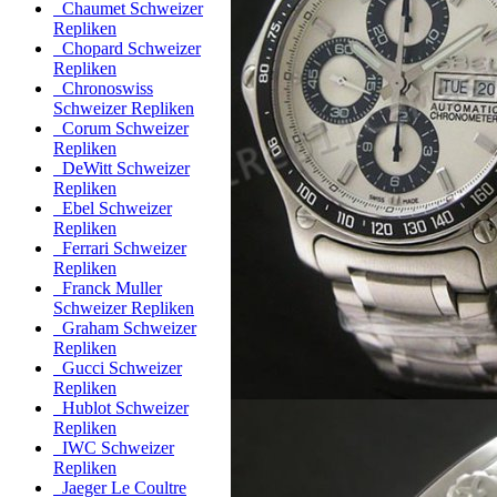
Chaumet Schweizer
Repliken
Chopard Schweizer
Repliken
Chronoswiss
Schweizer Repliken
Corum Schweizer
Repliken
DeWitt Schweizer
Repliken
Ebel Schweizer
Repliken
Ferrari Schweizer
Repliken
Franck Muller
Schweizer Repliken
Graham Schweizer
Repliken
Gucci Schweizer
Repliken
Hublot Schweizer
Repliken
IWC Schweizer
Repliken
Jaeger Le Coultre