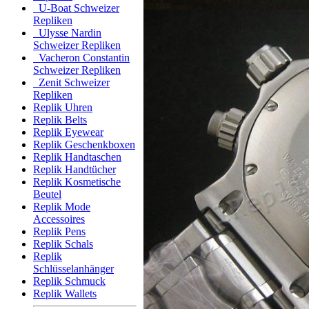
U-Boat Schweizer
Repliken
Ulysse Nardin
Schweizer Repliken
Vacheron Constantin
Schweizer Repliken
Zenit Schweizer
Repliken
Replik Uhren
Replik Belts
Replik Eyewear
Replik Geschenkboxen
Replik Handtaschen
Replik Handtücher
Replik Kosmetische
Beutel
Replik Mode
Accessoires
Replik Pens
Replik Schals
Replik
Schlüsselanhänger
Replik Schmuck
Replik Wallets