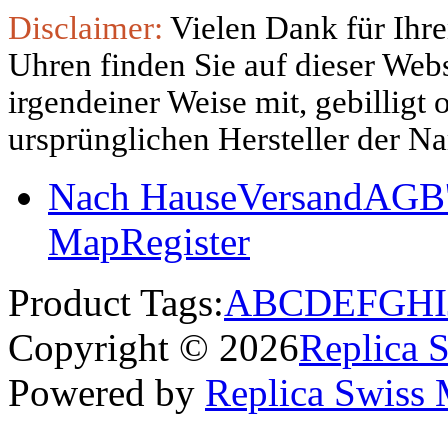
Disclaimer:
Vielen Dank für Ihre
Uhren finden Sie auf dieser Websi
irgendeiner Weise mit, gebilligt
ursprünglichen Hersteller der N
Nach Hause
Versand
AGB'
Map
Register
Product Tags:
A
B
C
D
E
F
G
H
I
Copyright © 2026
Replica 
Powered by
Replica Swiss