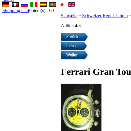
Shopping Cart
0
item(s) -
€0
Startseite
::
Schweizer Replik Uhren
:
Artikel 4/8
Ferrari Gran To