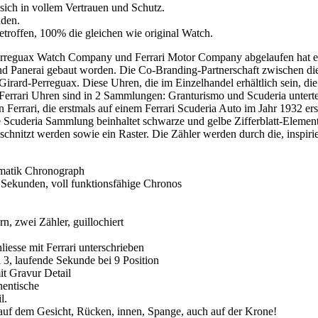
sich in vollem Vertrauen und Schutz.
nden.
etroffen, 100% die gleichen wie original Watch.
rreguax Watch Company und Ferrari Motor Company abgelaufen hat es 
nd Panerai gebaut worden. Die Co-Branding-Partnerschaft zwischen dies
 Girard-Perreguax. Diese Uhren, die im Einzelhandel erhältlich sein, 
Ferrari Uhren sind in 2 Sammlungen: Granturismo und Scuderia untertei
Ferrari, die erstmals auf einem Ferrari Scuderia Auto im Jahr 1932 e
e Scuderia Sammlung beinhaltet schwarze und gelbe Zifferblatt-Elemen
chnitzt werden sowie ein Raster. Die Zähler werden durch die, inspiri
matik Chronograph
 Sekunden, voll funktionsfähige Chronos
ern, zwei Zähler, guillochiert
iesse mit Ferrari unterschrieben
3, laufende Sekunde bei 9 Position
t Gravur Detail
hentische
l.
auf dem Gesicht, Rücken, innen, Spange, auch auf der Krone!