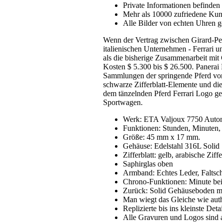
Private Informationen befinden 
Mehr als 10000 zufriedene Ku
Alle Bilder von echten Uhren g
Wenn der Vertrag zwischen Girard-Pe
italienischen Unternehmen - Ferrari u
als die bisherige Zusammenarbeit mit
Kosten $ 5.300 bis $ 26.500. Panerai 
Sammlungen der springende Pferd von 
schwarze Zifferblatt-Elemente und di
dem tänzelnden Pferd Ferrari Logo ges
Sportwagen.
Werk: ETA Valjoux 7750 Auto
Funktionen: Stunden, Minuten,
Größe: 45 mm x 17 mm.
Gehäuse: Edelstahl 316L Solid
Zifferblatt: gelb, arabische Ziff
Saphirglas oben
Armband: Echtes Leder, Faltschl
Chrono-Funktionen: Minute bei 
Zurück: Solid Gehäuseboden mi
Man wiegt das Gleiche wie aut
Replizierte bis ins kleinste Detai
Alle Gravuren und Logos sind 