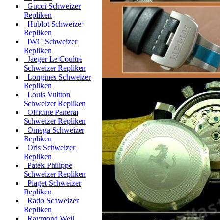
Gucci Schweizer
Repliken
Hublot Schweizer
Repliken
IWC Schweizer
Repliken
Jaeger Le Coultre
Schweizer Repliken
Longines Schweizer
Repliken
Louis Vuitton
Schweizer Repliken
Officine Panerai
Schweizer Repliken
Omega Schweizer
Repliken
Oris Schweizer
Repliken
Patek Philippe
Schweizer Repliken
Piaget Schweizer
Repliken
Rado Schweizer
Repliken
Raymond Weil