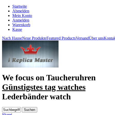
Startseite
Abmelden
Mein Konto
Anmelden
Warenkorb
Kasse
Nach Hause
Neue Produkte
Featured Products
Versand
Über uns
Kontak
We focus on
Taucheruhren
Günstigstes tag watches
Lederbänder watch
Share
|