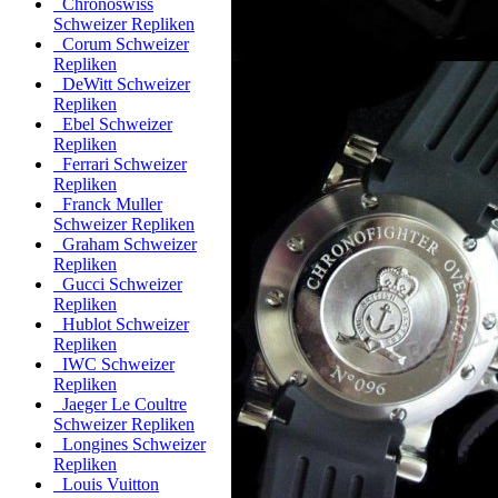
Chronoswiss
Schweizer Repliken
Corum Schweizer
Repliken
DeWitt Schweizer
Repliken
Ebel Schweizer
Repliken
Ferrari Schweizer
Repliken
Franck Muller
Schweizer Repliken
Graham Schweizer
Repliken
Gucci Schweizer
Repliken
Hublot Schweizer
Repliken
IWC Schweizer
Repliken
Jaeger Le Coultre
Schweizer Repliken
Longines Schweizer
Repliken
Louis Vuitton