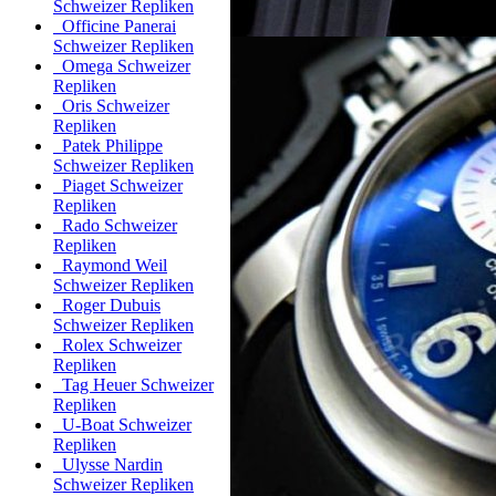
Schweizer Repliken
Officine Panerai
Schweizer Repliken
Omega Schweizer
Repliken
Oris Schweizer
Repliken
Patek Philippe
Schweizer Repliken
Piaget Schweizer
Repliken
Rado Schweizer
Repliken
Raymond Weil
Schweizer Repliken
Roger Dubuis
Schweizer Repliken
Rolex Schweizer
Repliken
Tag Heuer Schweizer
Repliken
U-Boat Schweizer
Repliken
Ulysse Nardin
Schweizer Repliken