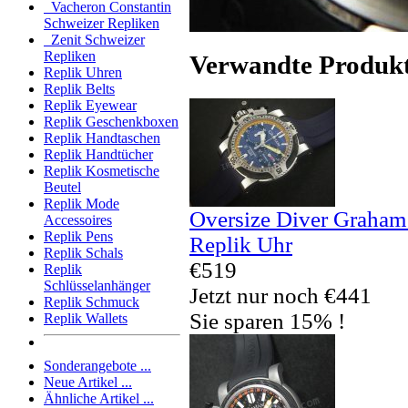
Vacheron Constantin
Schweizer Repliken
Zenit Schweizer
Repliken
Verwandte Produk
Replik Uhren
Replik Belts
Replik Eyewear
Replik Geschenkboxen
Replik Handtaschen
Replik Handtücher
Replik Kosmetische
Beutel
Replik Mode
Oversize Diver Graham
Accessoires
Replik Pens
Replik Uhr
Replik Schals
€519
Replik
Schlüsselanhänger
Jetzt nur noch €441
Replik Schmuck
Sie sparen 15% !
Replik Wallets
Sonderangebote ...
Neue Artikel ...
Ähnliche Artikel ...