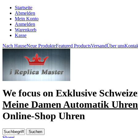
Startseite
Abmelden
Mein Konto
Anmelden
Warenkorb
Kasse
Nach Hause
Neue Produkte
Featured Products
Versand
Über uns
Kontak
We focus on
Exklusive Schweiz
Meine Damen Automatik Uhren
Online-Shop Uhren
Share
|