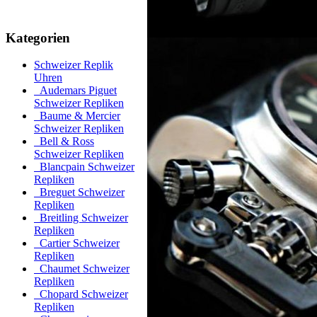
Kategorien
Schweizer Replik
Uhren
Audemars Piguet
Schweizer Repliken
Baume & Mercier
Schweizer Repliken
Bell & Ross
Schweizer Repliken
Blancpain Schweizer
Repliken
Breguet Schweizer
Repliken
Breitling Schweizer
Repliken
Cartier Schweizer
Repliken
Chaumet Schweizer
Repliken
Chopard Schweizer
Repliken