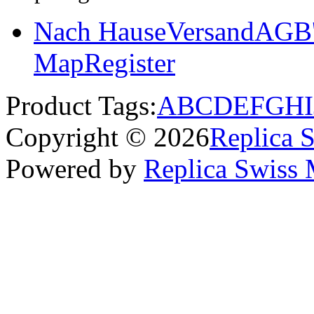
Nach Hause
Versand
AGB'
Map
Register
Product Tags:
A
B
C
D
E
F
G
H
I
Copyright © 2026
Replica 
Powered by
Replica Swiss