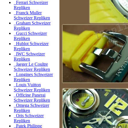
Ferrari Schweizer
Repliken
Franck Muller
Schweizer Repliken
Graham Schweizer
Repliken
Gucci Schweizer
Repliken
Hublot Schweizer
Repliken
IWC Schweizer
Repliken
Jaeger Le Coultre
Schweizer Repliken
Longines Schweizer
Repliken
Louis Vuitton
Schweizer Repliken
Officine Panerai
Schweizer Repliken
Omega Schweizer
Repliken
Oris Schweizer
Repliken
Patek Philippe