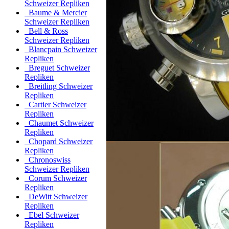
Schweizer Repliken
Baume & Mercier
Schweizer Repliken
Bell & Ross
Schweizer Repliken
Blancpain Schweizer
Repliken
Breguet Schweizer
Repliken
Breitling Schweizer
Repliken
Cartier Schweizer
Repliken
Chaumet Schweizer
Repliken
Chopard Schweizer
Repliken
Chronoswiss
Schweizer Repliken
Corum Schweizer
Repliken
DeWitt Schweizer
Repliken
Ebel Schweizer
Repliken