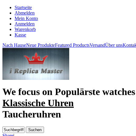
Startseite
Abmelden
Mein Konto
Anmelden
Warenkorb
Kasse
Nach Hause
Neue Produkte
Featured Products
Versand
Über uns
Kontak
We focus on
Populärste watches
Klassische Uhren
Taucheruhren
Share
|