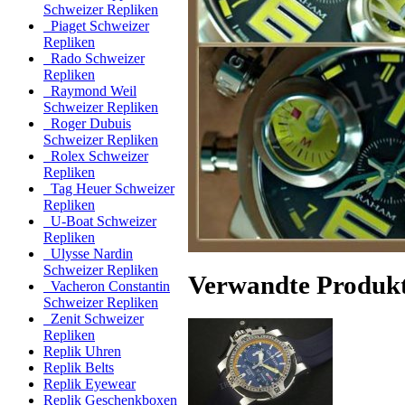
Schweizer Repliken
Piaget Schweizer
Repliken
Rado Schweizer
Repliken
Raymond Weil
Schweizer Repliken
Roger Dubuis
Schweizer Repliken
Rolex Schweizer
Repliken
Tag Heuer Schweizer
Repliken
U-Boat Schweizer
Repliken
Ulysse Nardin
Schweizer Repliken
Verwandte Produk
Vacheron Constantin
Schweizer Repliken
Zenit Schweizer
Repliken
Replik Uhren
Replik Belts
Replik Eyewear
Replik Geschenkboxen