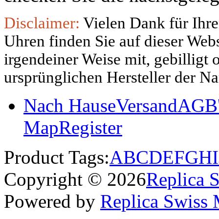
Disclaimer:
Vielen Dank für Ihre
Uhren finden Sie auf dieser Websi
irgendeiner Weise mit, gebilligt
ursprünglichen Hersteller der N
Nach Hause
Versand
AGB'
Map
Register
Product Tags:
A
B
C
D
E
F
G
H
I
Copyright © 2026
Replica 
Powered by
Replica Swiss