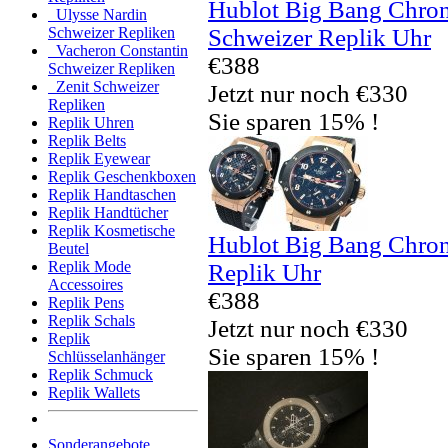
Hublot Big Bang Chro
Ulysse Nardin
Schweizer Replik Uhr
Schweizer Repliken
Vacheron Constantin
€388
Schweizer Repliken
Zenit Schweizer
Jetzt nur noch €330
Repliken
Sie sparen 15% !
Replik Uhren
Replik Belts
Replik Eyewear
Replik Geschenkboxen
Replik Handtaschen
Replik Handtücher
Replik Kosmetische
Hublot Big Bang Chro
Beutel
Replik Mode
Replik Uhr
Accessoires
€388
Replik Pens
Replik Schals
Jetzt nur noch €330
Replik
Sie sparen 15% !
Schlüsselanhänger
Replik Schmuck
Replik Wallets
Sonderangebote ...