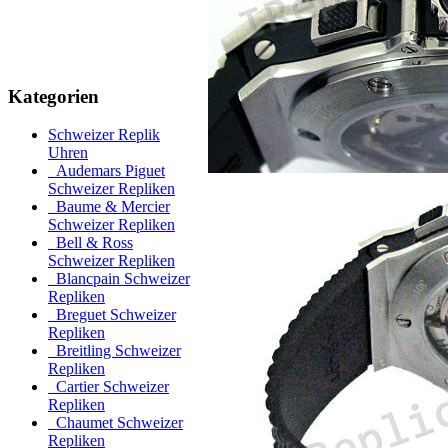
Kategorien
Schweizer Replik
Uhren
Audemars Piguet
Schweizer Repliken
Baume & Mercier
Schweizer Repliken
Bell & Ross
Schweizer Repliken
Blancpain Schweizer
Repliken
Breguet Schweizer
Repliken
Breitling Schweizer
Repliken
Cartier Schweizer
Repliken
Chaumet Schweizer
Repliken