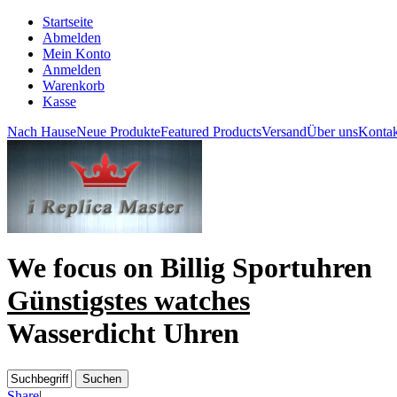
Startseite
Abmelden
Mein Konto
Anmelden
Warenkorb
Kasse
Nach Hause
Neue Produkte
Featured Products
Versand
Über uns
Kontak
We focus on
Billig Sportuhren
Günstigstes watches
Wasserdicht Uhren
Share
|