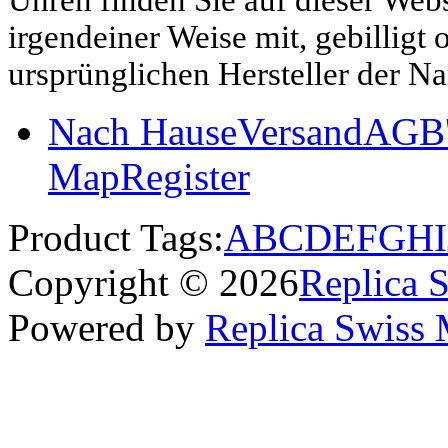
irgendeiner Weise mit, gebilligt
ursprünglichen Hersteller der N
Nach Hause
Versand
AGB'
Map
Register
Product Tags:
A
B
C
D
E
F
G
H
I
Copyright © 2026
Replica 
Powered by
Replica Swiss