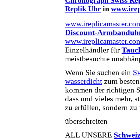
Chronograph Swiss Re
Replik Uhr
in
www.irep
www.ireplicamaster.co
Discount-Armbanduh
www.ireplicamaster.co
Einzelhändler für
Tauc
meistbesuchte unabhän
Wenn Sie suchen ein
Sw
wasserdicht
zum besten 
kommen der richtigen S
dass und vieles mehr, s
zu erfüllen, sondern zu 
überschreiten
ALL UNSERE
Schweiz