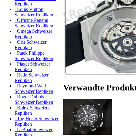
Repliken
Louis Vuitton
Schweizer Repliken
Officine Panerai
Schweizer Repliken
Omega Schweizer
Repliken
Oris Schweizer
Repliken
Patek Philippe
Schweizer Repliken
Piaget Schweizer
Repliken
Rado Schweizer
Repliken
Verwandte Produk
Raymond Weil
Schweizer Repliken
Roger Dubuis
Schweizer Repliken
Rolex Schweizer
Repliken
Tag Heuer Schweizer
Repliken
U-Boat Schweizer
Repliken