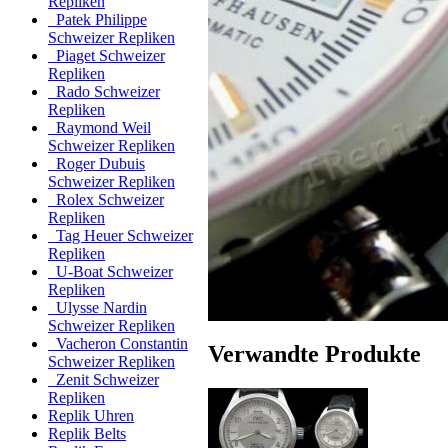
Repliken
Patek Philippe
Schweizer Repliken
Piaget Schweizer
Repliken
Rado Schweizer
Repliken
Raymond Weil
Schweizer Repliken
Roger Dubuis
Schweizer Repliken
Rolex Schweizer
Repliken
Tag Heuer Schweizer
Repliken
U-Boat Schweizer
Repliken
Ulysse Nardin
Schweizer Repliken
Vacheron Constantin
Verwandte Produkte
Schweizer Repliken
Zenit Schweizer
Repliken
Replik Uhren
Replik Belts