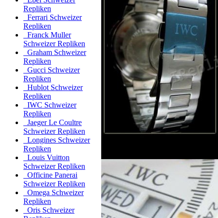
Repliken
Ferrari Schweizer
Repliken
Franck Muller
Schweizer Repliken
Graham Schweizer
Repliken
Gucci Schweizer
Repliken
Hublot Schweizer
Repliken
IWC Schweizer
Repliken
Jaeger Le Coultre
Schweizer Repliken
Longines Schweizer
Repliken
Louis Vuitton
Schweizer Repliken
Officine Panerai
Schweizer Repliken
Omega Schweizer
Repliken
Oris Schweizer