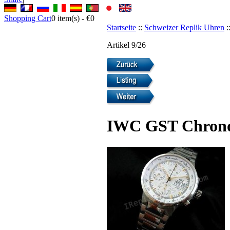
Shopping Cart
0
item(s) -
€0
Startseite
::
Schweizer Replik Uhren
:
Artikel 9/26
IWC GST Chrono-