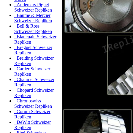
Audemars Piguet
Schweizer Repliken
Baume & Mercier
Schweizer Repliken
Bell & Ross
Schweizer Repliken
Blancpain Schweizer
Repliken
Breguet Schweizer
Repliken
Breitling Schweizer
Repliken
Cartier Schweizer
Repliken
Chaumet Schweizer
Repliken
Chopard Schweizer
Repliken
Chronoswiss
Schweizer Repliken
Corum Schweizer
Repliken
DeWitt Schweizer
Repliken
Ebel Schweizer