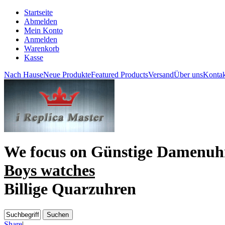
Startseite
Abmelden
Mein Konto
Anmelden
Warenkorb
Kasse
Nach Hause
Neue Produkte
Featured Products
Versand
Über uns
Kontak
We focus on
Günstige Damenuh
Boys watches
Billige Quarzuhren
Share
|