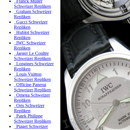
Franck Muller
Schweizer Repliken
Graham Schweizer
Repliken
Gucci Schweizer
Repliken
Hublot Schweizer
Repliken
IWC Schweizer
Repliken
Jaeger Le Coultre
Schweizer Repliken
Longines Schweizer
Repliken
Louis Vuitton
Schweizer Repliken
Officine Panerai
Schweizer Repliken
Omega Schweizer
Repliken
Oris Schweizer
Repliken
Patek Philippe
Schweizer Repliken
Piaget Schweizer