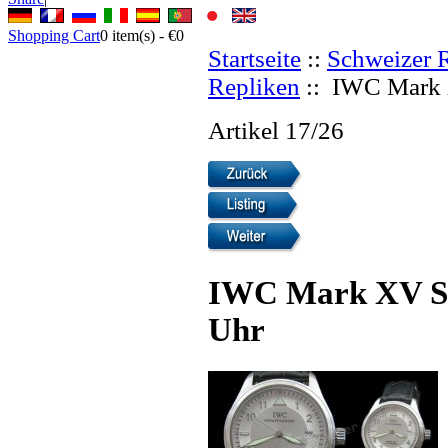
Shopping Cart
0
item(s) -
€0
Startseite
::
Schweizer 
Repliken
:: IWC Mark X
Artikel 17/26
IWC Mark XV Spi
Uhr