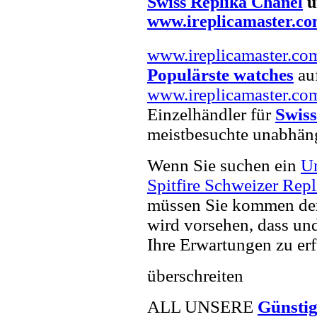
Swiss Replika Chanel
u
www.ireplicamaster.c
www.ireplicamaster.co
Populärste watches
auf
www.ireplicamaster.co
Einzelhändler für
Swiss
meistbesuchte unabhän
Wenn Sie suchen ein
U
Spitfire Schweizer Rep
müssen Sie kommen der 
wird vorsehen, dass und
Ihre Erwartungen zu erf
überschreiten
ALL UNSERE
Günsti