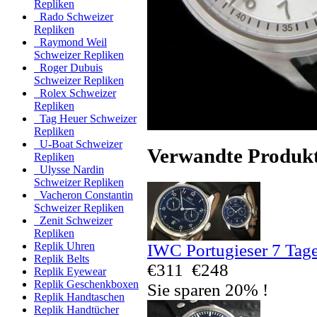
Repliken
Rado Schweizer
Repliken
Raymond Weil
Schweizer Repliken
Roger Dubuis
Schweizer Repliken
Rolex Schweizer
Repliken
Tag Heuer Schweizer
Repliken
U-Boat Schweizer
Verwandte Produk
Repliken
Ulysse Nardin
Schweizer Repliken
Vacheron Constantin
Schweizer Repliken
Zenit Schweizer
Repliken
Replik Uhren
IWC Portugieser 7 Tag
Replik Belts
€311
€248
Replik Eyewear
Replik Geschenkboxen
Sie sparen 20% !
Replik Handtaschen
Replik Handtücher