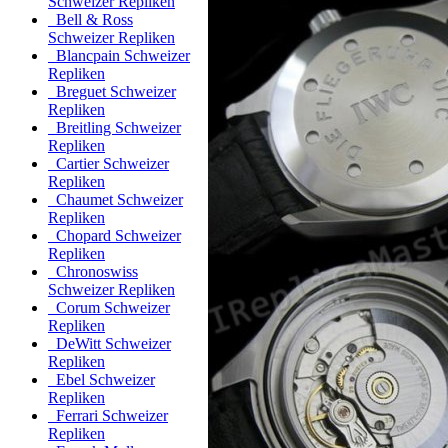
Schweizer Repliken
Bell & Ross
Schweizer Repliken
Blancpain Schweizer
Repliken
Breguet Schweizer
Repliken
Breitling Schweizer
Repliken
Cartier Schweizer
Repliken
Chaumet Schweizer
Repliken
Chopard Schweizer
Repliken
Chronoswiss
Schweizer Repliken
Corum Schweizer
Repliken
DeWitt Schweizer
Repliken
Ebel Schweizer
Repliken
Ferrari Schweizer
Repliken