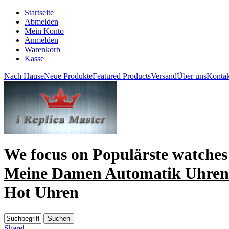
Startseite
Abmelden
Mein Konto
Anmelden
Warenkorb
Kasse
Nach Hause
Neue Produkte
Featured Products
Versand
Über uns
Kontak
We focus on
Populärste watches
Meine Damen Automatik Uhren
Hot Uhren
Share
|