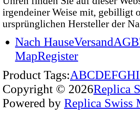
Uhren finden Sie auf dieser Websi
irgendeiner Weise mit, gebilligt
ursprünglichen Hersteller der N
Nach Hause
Versand
AGB'
Map
Register
Product Tags:
A
B
C
D
E
F
G
H
I
Copyright © 2026
Replica 
Powered by
Replica Swiss