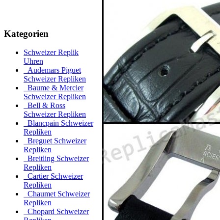
Kategorien
Schweizer Replik
Uhren
Audemars Piguet
Schweizer Repliken
Baume & Mercier
Schweizer Repliken
Bell & Ross
Schweizer Repliken
Blancpain Schweizer
Repliken
Breguet Schweizer
Repliken
Breitling Schweizer
Repliken
Cartier Schweizer
Repliken
Chaumet Schweizer
Repliken
Chopard Schweizer