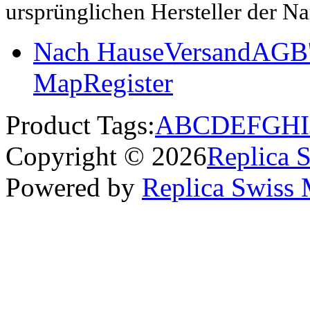
ursprünglichen Hersteller der N
Nach Hause
Versand
AGB'
Map
Register
Product Tags:
A
B
C
D
E
F
G
H
I
Copyright © 2026
Replica 
Powered by
Replica Swiss