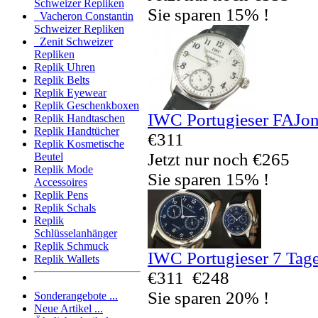
Schweizer Repliken
Sie sparen 15% !
Vacheron Constantin
Schweizer Repliken
Zenit Schweizer
Repliken
Replik Uhren
Replik Belts
Replik Eyewear
Replik Geschenkboxen
IWC Portugieser FAJon
Replik Handtaschen
Replik Handtücher
€311
Replik Kosmetische
Jetzt nur noch €265
Beutel
Replik Mode
Sie sparen 15% !
Accessoires
Replik Pens
Replik Schals
Replik
Schlüsselanhänger
Replik Schmuck
IWC Portugieser 7 Tag
Replik Wallets
€311
€248
Sie sparen 20% !
Sonderangebote ...
Neue Artikel ...