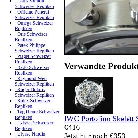
Louis Vuitton
Schweizer Repliken
Officine Panerai
Schweizer Repliken
Omega Schweizer
Repliken
Oris Schweizer
Repliken
Patek Philippe
Schweizer Repliken
Piaget Schweizer
Repliken
Verwandte Produk
Rado Schweizer
Repliken
Raymond Weil
Schweizer Repliken
Roger Dubuis
Schweizer Repliken
Rolex Schweizer
Repliken
Tag Heuer Schweizer
IWC Portofino Skelett 
Repliken
U-Boat Schweizer
€416
Repliken
Ulysse Nardin
Jetzt nur noch €353