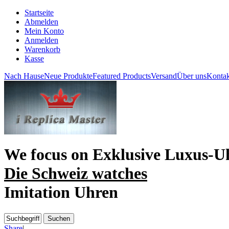
Startseite
Abmelden
Mein Konto
Anmelden
Warenkorb
Kasse
Nach Hause
Neue Produkte
Featured Products
Versand
Über uns
Kontak
We focus on
Exklusive Luxus-U
Die Schweiz watches
Imitation Uhren
Share
|