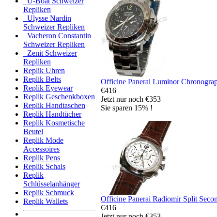
U-Boat Schweizer
Repliken
Ulysse Nardin
Schweizer Repliken
Vacheron Constantin
Schweizer Repliken
Zenit Schweizer
Repliken
Replik Uhren
Replik Belts
Officine Panerai Luminor Chronogra
Replik Eyewear
€416
Replik Geschenkboxen
Jetzt nur noch €353
Replik Handtaschen
Sie sparen 15% !
Replik Handtücher
Replik Kosmetische
Beutel
Replik Mode
Accessoires
Replik Pens
Replik Schals
Replik
Schlüsselanhänger
Replik Schmuck
Officine Panerai Radiomir Split Sec
Replik Wallets
€416
Jetzt nur noch €353