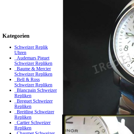
Kategorien
Schweizer Replik
Uhren
Audemars Piguet
Schweizer Repliken
Baume & Mercier
Schweizer Repliken
Bell & Ross
Schweizer Repliken
Blancpain Schweizer
Repliken
Breguet Schweizer
Repliken
Breitling Schweizer
Repliken
Cartier Schweizer
Repliken
Chaumet Schweizer