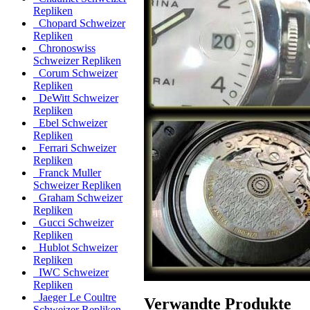
Repliken
Chopard Schweizer
Repliken
Chronoswiss
Schweizer Repliken
Corum Schweizer
Repliken
DeWitt Schweizer
Repliken
Ebel Schweizer
Repliken
Ferrari Schweizer
Repliken
Franck Muller
Schweizer Repliken
Graham Schweizer
Repliken
Gucci Schweizer
Repliken
Hublot Schweizer
Repliken
IWC Schweizer
Repliken
Jaeger Le Coultre
Verwandte Produkte
Schweizer Repliken