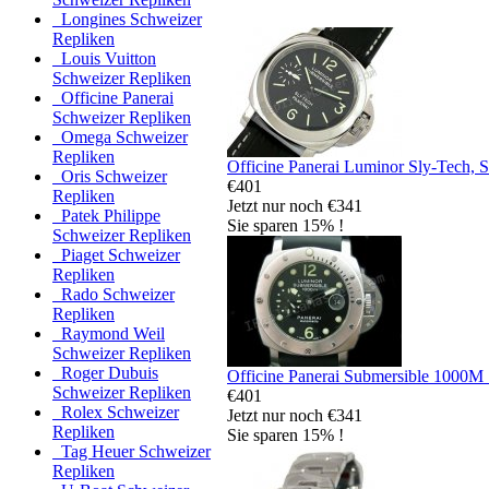
Longines Schweizer
Repliken
Louis Vuitton
Schweizer Repliken
Officine Panerai
Schweizer Repliken
Omega Schweizer
Repliken
Officine Panerai Luminor Sly-Tech, S
Oris Schweizer
€401
Repliken
Jetzt nur noch €341
Patek Philippe
Sie sparen 15% !
Schweizer Repliken
Piaget Schweizer
Repliken
Rado Schweizer
Repliken
Raymond Weil
Schweizer Repliken
Roger Dubuis
Officine Panerai Submersible 1000M
Schweizer Repliken
€401
Rolex Schweizer
Jetzt nur noch €341
Repliken
Sie sparen 15% !
Tag Heuer Schweizer
Repliken