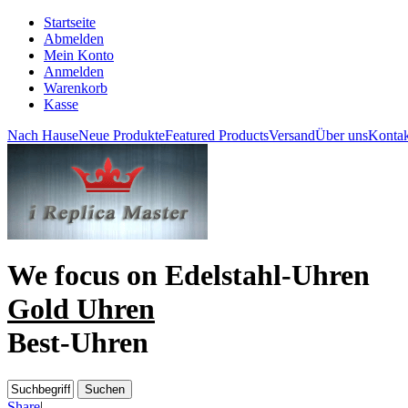
Startseite
Abmelden
Mein Konto
Anmelden
Warenkorb
Kasse
Nach Hause
Neue Produkte
Featured Products
Versand
Über uns
Kontak
We focus on
Edelstahl-Uhren
Gold Uhren
Best-Uhren
Share
|