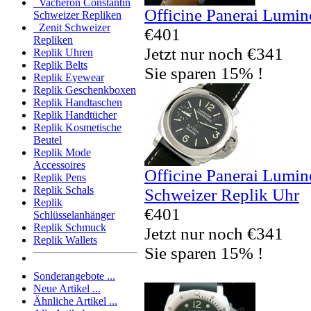
Vacheron Constantin
Officine Panerai Lumi
Schweizer Repliken
Zenit Schweizer
€401
Repliken
Jetzt nur noch €341
Replik Uhren
Replik Belts
Sie sparen 15% !
Replik Eyewear
Replik Geschenkboxen
Replik Handtaschen
Replik Handtücher
Replik Kosmetische
Beutel
Replik Mode
Accessoires
Officine Panerai Lumino
Replik Pens
Replik Schals
Schweizer Replik Uhr
Replik
€401
Schlüsselanhänger
Replik Schmuck
Jetzt nur noch €341
Replik Wallets
Sie sparen 15% !
Sonderangebote ...
Neue Artikel ...
Ähnliche Artikel ...