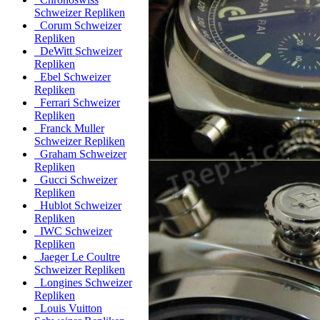
Schweizer Repliken
Corum Schweizer
Repliken
DeWitt Schweizer
Repliken
Ebel Schweizer
Repliken
Ferrari Schweizer
Repliken
Franck Muller
Schweizer Repliken
Graham Schweizer
Repliken
Gucci Schweizer
Repliken
Hublot Schweizer
Repliken
IWC Schweizer
Repliken
Jaeger Le Coultre
Schweizer Repliken
Longines Schweizer
Repliken
Louis Vuitton