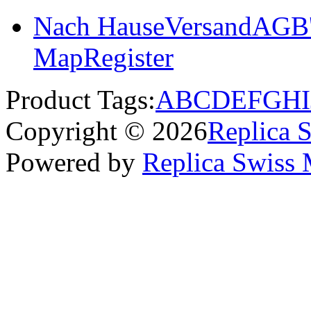
Nach Hause
Versand
AGB'
Map
Register
Product Tags:
A
B
C
D
E
F
G
H
I
Copyright © 2026
Replica 
Powered by
Replica Swiss