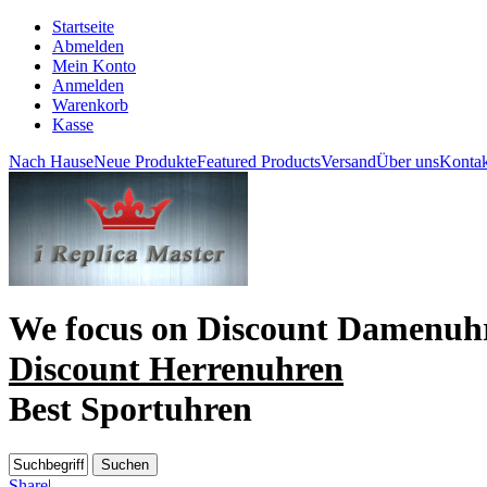
Startseite
Abmelden
Mein Konto
Anmelden
Warenkorb
Kasse
Nach Hause
Neue Produkte
Featured Products
Versand
Über uns
Kontak
We focus on
Discount Damenuh
Discount Herrenuhren
Best Sportuhren
Share
|