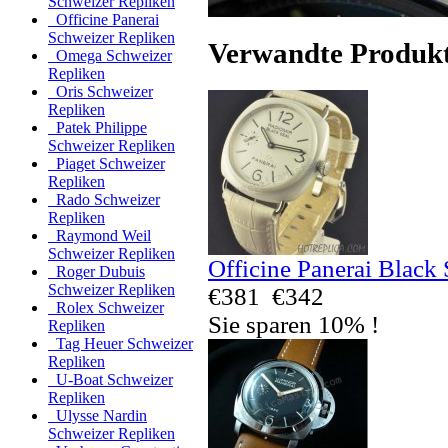
Schweizer Repliken
Officine Panerai
Schweizer Repliken
Verwandte Produk
Omega Schweizer
Repliken
Oris Schweizer
Repliken
Patek Philippe
Schweizer Repliken
Piaget Schweizer
Repliken
Rado Schweizer
Repliken
Raymond Weil
Schweizer Repliken
Officine Panerai Black
Roger Dubuis
Schweizer Repliken
€381
€342
Rolex Schweizer
Sie sparen 10% !
Repliken
Tag Heuer Schweizer
Repliken
U-Boat Schweizer
Repliken
Ulysse Nardin
Schweizer Repliken