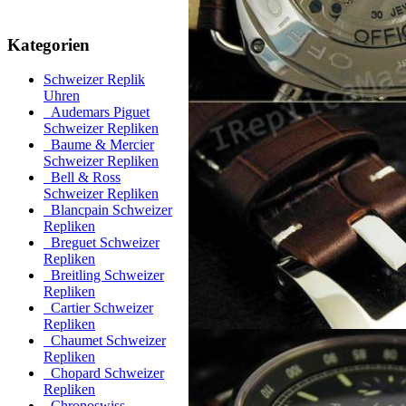
Kategorien
Schweizer Replik
Uhren
Audemars Piguet
Schweizer Repliken
Baume & Mercier
Schweizer Repliken
Bell & Ross
Schweizer Repliken
Blancpain Schweizer
Repliken
Breguet Schweizer
Repliken
Breitling Schweizer
Repliken
Cartier Schweizer
Repliken
Chaumet Schweizer
Repliken
Chopard Schweizer
Repliken
Chronoswiss