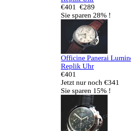
€401
€289
Sie sparen 28% !
Officine Panerai Lumi
Replik Uhr
€401
Jetzt nur noch €341
Sie sparen 15% !