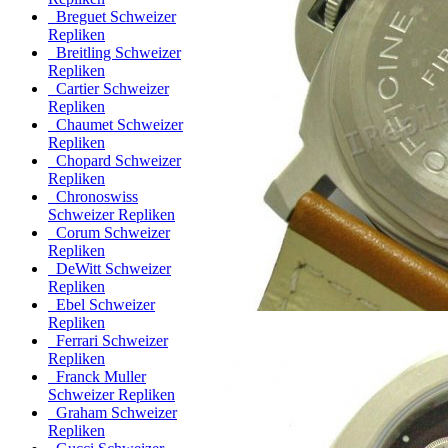
Breguet Schweizer
Repliken
Breitling Schweizer
Repliken
Cartier Schweizer
Repliken
Chaumet Schweizer
Repliken
Chopard Schweizer
Repliken
Chronoswiss
Schweizer Repliken
Corum Schweizer
Repliken
DeWitt Schweizer
Repliken
Ebel Schweizer
Repliken
Ferrari Schweizer
Repliken
Franck Muller
Schweizer Repliken
Graham Schweizer
Repliken