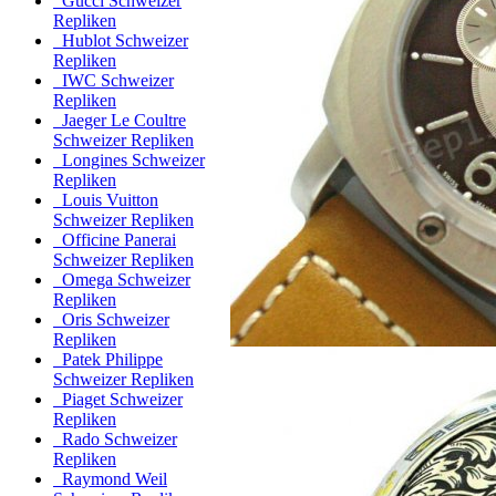
Gucci Schweizer
Repliken
Hublot Schweizer
Repliken
IWC Schweizer
Repliken
Jaeger Le Coultre
Schweizer Repliken
Longines Schweizer
Repliken
Louis Vuitton
Schweizer Repliken
Officine Panerai
Schweizer Repliken
Omega Schweizer
Repliken
Oris Schweizer
Repliken
Patek Philippe
Schweizer Repliken
Piaget Schweizer
Repliken
Rado Schweizer
Repliken
Raymond Weil