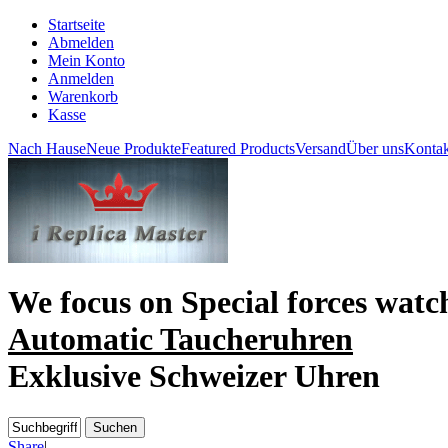
Startseite
Abmelden
Mein Konto
Anmelden
Warenkorb
Kasse
Nach Hause
Neue Produkte
Featured Products
Versand
Über uns
Kontak
We focus on
Special forces watc
Automatic Taucheruhren
Exklusive Schweizer Uhren
Share
|