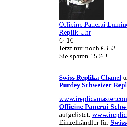
Officine Panerai Lumi
Replik Uhr
€416
Jetzt nur noch €353
Sie sparen 15% !
Swiss Replika Chanel
u
Purdey Schweizer Repl
www.ireplicamaster.co
Officine Panerai Schw
aufgelistet.
www.irepli
Einzelhändler für
Swiss