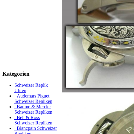
Kategorien
Schweizer Replik
Uhren
Audemars Piguet
Schweizer Repliken
Baume & Mercier
Schweizer Repliken
Bell & Ross
Schweizer Repliken
Blancpain Schweizer
Repliken