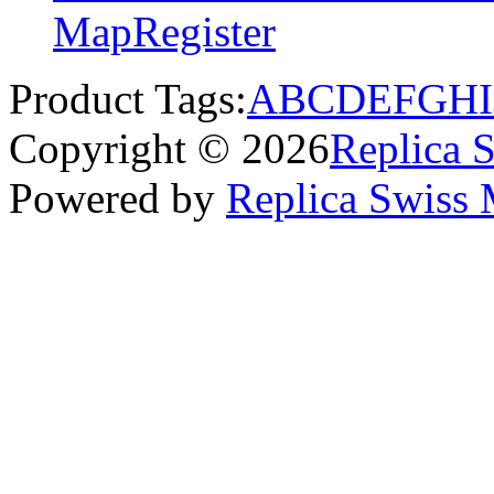
Map
Register
Product Tags:
A
B
C
D
E
F
G
H
I
Copyright © 2026
Replica 
Powered by
Replica Swiss