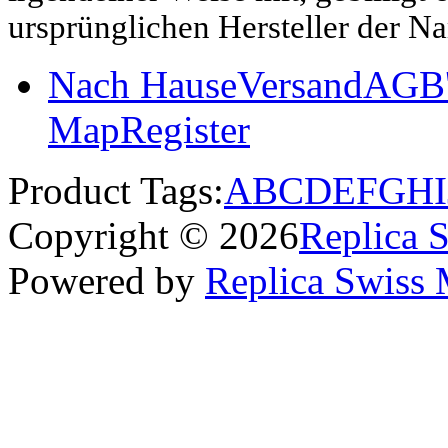
ursprünglichen Hersteller der N
Nach Hause
Versand
AGB'
Map
Register
Product Tags:
A
B
C
D
E
F
G
H
I
Copyright © 2026
Replica 
Powered by
Replica Swiss