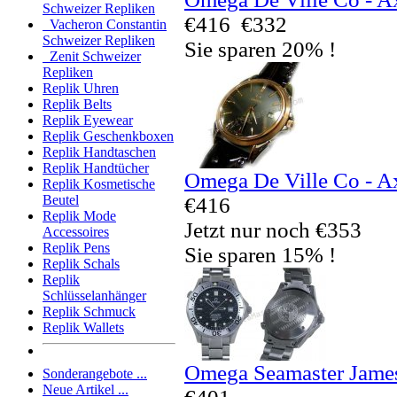
Schweizer Repliken
€416
€332
Vacheron Constantin
Schweizer Repliken
Sie sparen 20% !
Zenit Schweizer
Repliken
Replik Uhren
Replik Belts
Replik Eyewear
Replik Geschenkboxen
Replik Handtaschen
Replik Handtücher
Omega De Ville Co - A
Replik Kosmetische
Beutel
€416
Replik Mode
Jetzt nur noch €353
Accessoires
Replik Pens
Sie sparen 15% !
Replik Schals
Replik
Schlüsselanhänger
Replik Schmuck
Replik Wallets
Omega Seamaster Jame
Sonderangebote ...
Neue Artikel ...