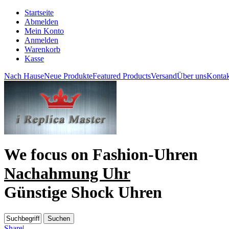
Startseite
Abmelden
Mein Konto
Anmelden
Warenkorb
Kasse
Nach Hause
Neue Produkte
Featured Products
Versand
Über uns
Kontak
We focus on
Fashion-Uhren
Nachahmung Uhr
Günstige Shock Uhren
Share
|