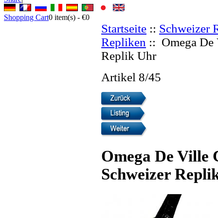
Shopping Cart
0
item(s) -
€0
Startseite
::
Schweizer 
Repliken
:: Omega De V
Replik Uhr
Artikel 8/45
Omega De Ville 
Schweizer Repli