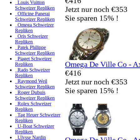
€416
Louis Vuitton
Jetzt nur noch €353
Schweizer Repliken
Officine Panerai
Sie sparen 15% !
Schweizer Repliken
Omega Schweizer
Repliken
Oris Schweizer
Repliken
Patek Philippe
Schweizer Repliken
Piaget Schweizer
Omega De Ville Co - A
Repliken
Rado Schweizer
€416
Repliken
Jetzt nur noch €353
Raymond Weil
Schweizer Repliken
Sie sparen 15% !
Roger Dubuis
Schweizer Repliken
Rolex Schweizer
Repliken
Tag Heuer Schweizer
Repliken
U-Boat Schweizer
Repliken
Ulysse Nardin
Omega De Ville Co - A