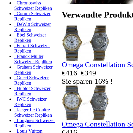
Chronoswiss
Schweizer Repliken
Verwandte Produk
Corum Schweizer
Repliken
DeWitt Schweizer
Repliken
Ebel Schweizer
Repliken
Ferrari Schweizer
Repliken
Franck Muller
Schweizer Repliken
Omega Constellation S
Graham Schweizer
€416
€349
Repliken
Gucci Schweizer
Sie sparen 16% !
Repliken
Hublot Schweizer
Repliken
IWC Schweizer
Repliken
Jaeger Le Coultre
Schweizer Repliken
Longines Schweizer
Omega Constellation S
Repliken
€416
Louis Vuitton