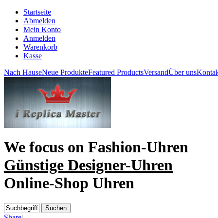
Startseite
Abmelden
Mein Konto
Anmelden
Warenkorb
Kasse
Nach Hause
Neue Produkte
Featured Products
Versand
Über uns
Kontak
We focus on
Fashion-Uhren
Günstige Designer-Uhren
Online-Shop Uhren
Share
|