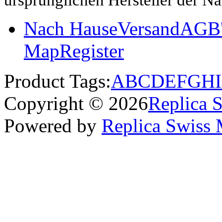
Nach Hause
Versand
AGB'
Map
Register
Product Tags:
A
B
C
D
E
F
G
H
I
Copyright © 2026
Replica 
Powered by
Replica Swiss