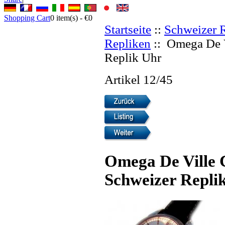
Shopping Cart
0
item(s) -
€0
Startseite
::
Schweizer 
Repliken
:: Omega De V
Replik Uhr
Artikel 12/45
Omega De Ville 
Schweizer Repli