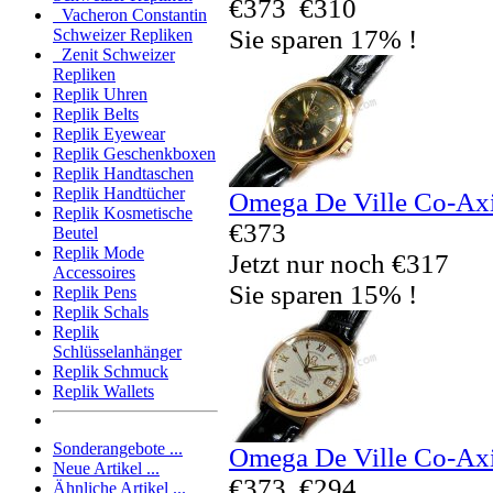
€373
€310
Vacheron Constantin
Sie sparen 17% !
Schweizer Repliken
Zenit Schweizer
Repliken
Replik Uhren
Replik Belts
Replik Eyewear
Replik Geschenkboxen
Replik Handtaschen
Replik Handtücher
Omega De Ville Co-Ax
Replik Kosmetische
€373
Beutel
Replik Mode
Jetzt nur noch €317
Accessoires
Sie sparen 15% !
Replik Pens
Replik Schals
Replik
Schlüsselanhänger
Replik Schmuck
Replik Wallets
Sonderangebote ...
Omega De Ville Co-Ax
Neue Artikel ...
€373
€294
Ähnliche Artikel ...