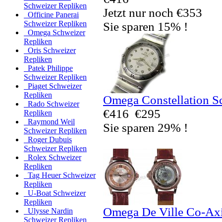
Schweizer Repliken
Jetzt nur noch €353
Officine Panerai
Schweizer Repliken
Sie sparen 15% !
Omega Schweizer
Repliken
Oris Schweizer
Repliken
Patek Philippe
Schweizer Repliken
Piaget Schweizer
Repliken
Omega Constellation S
Rado Schweizer
€416
€295
Repliken
Raymond Weil
Sie sparen 29% !
Schweizer Repliken
Roger Dubuis
Schweizer Repliken
Rolex Schweizer
Repliken
Tag Heuer Schweizer
Repliken
U-Boat Schweizer
Repliken
Omega De Ville Co-Ax
Ulysse Nardin
Schweizer Repliken