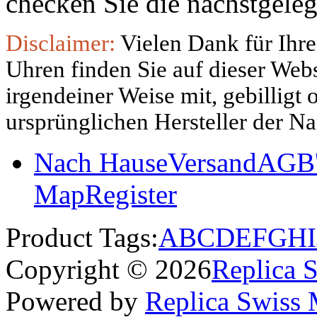
checken Sie die nächstgeleg
Disclaimer:
Vielen Dank für Ihre
Uhren finden Sie auf dieser Websi
irgendeiner Weise mit, gebilligt
ursprünglichen Hersteller der N
Nach Hause
Versand
AGB'
Map
Register
Product Tags:
A
B
C
D
E
F
G
H
I
Copyright © 2026
Replica 
Powered by
Replica Swiss