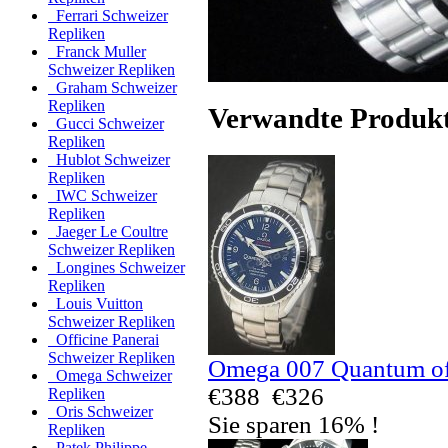
Ferrari Schweizer
Repliken
Franck Muller
Schweizer Repliken
Graham Schweizer
Repliken
Verwandte Produk
Gucci Schweizer
Repliken
Hublot Schweizer
Repliken
IWC Schweizer
Repliken
Jaeger Le Coultre
Schweizer Repliken
Longines Schweizer
Repliken
Louis Vuitton
Schweizer Repliken
Officine Panerai
Schweizer Repliken
Omega 007 Quantum of 
Omega Schweizer
€388
€326
Repliken
Oris Schweizer
Sie sparen 16% !
Repliken
Patek Philippe