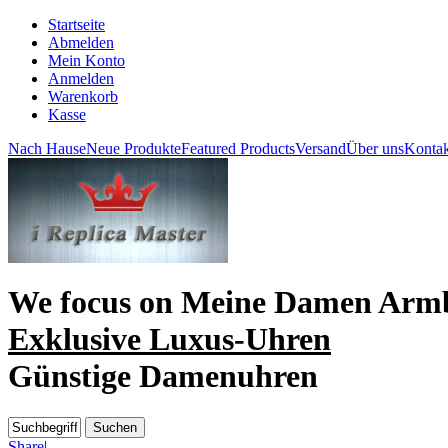
Startseite
Abmelden
Mein Konto
Anmelden
Warenkorb
Kasse
Nach Hause
Neue Produkte
Featured Products
Versand
Über uns
Kontak
We focus on
Meine Damen Arm
Exklusive Luxus-Uhren
Günstige Damenuhren
Share
|