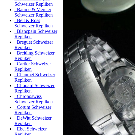
Schweizer Repliken
Baume & Mercier
Schweizer Repliken
Bell & Ross
Schweizer Repliken
Blancpain Schweizer
Repliken
Breguet Schweizer
Repliken
Breitling Schweizer
Repliken
Cartier Schweizer
Repliken
Chaumet Schweizer
Repliken
Chopard Schweizer
Repliken
Chronoswiss
Schweizer Repliken
Corum Schweizer
Repliken
DeWitt Schweizer
Repliken
Ebel Schweizer
Repliken