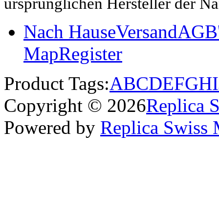
ursprünglichen Hersteller der N
Nach Hause
Versand
AGB'
Map
Register
Product Tags:
A
B
C
D
E
F
G
H
I
Copyright © 2026
Replica 
Powered by
Replica Swiss