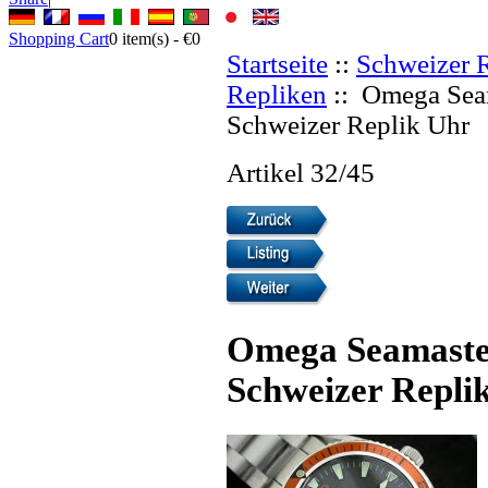
Shopping Cart
0
item(s) -
€0
Startseite
::
Schweizer 
Repliken
:: Omega Seam
Schweizer Replik Uhr
Artikel 32/45
Omega Seamaster
Schweizer Repli