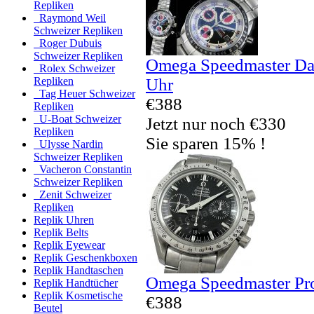
Repliken
Raymond Weil
Schweizer Repliken
Roger Dubuis
Schweizer Repliken
Omega Speedmaster Da
Rolex Schweizer
Uhr
Repliken
Tag Heuer Schweizer
€388
Repliken
U-Boat Schweizer
Jetzt nur noch €330
Repliken
Sie sparen 15% !
Ulysse Nardin
Schweizer Repliken
Vacheron Constantin
Schweizer Repliken
Zenit Schweizer
Repliken
Replik Uhren
Replik Belts
Replik Eyewear
Replik Geschenkboxen
Replik Handtaschen
Omega Speedmaster Pro
Replik Handtücher
Replik Kosmetische
€388
Beutel