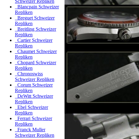
Schweizer Repliken
Blancpain Schweizer
Repliken
Breguet Schweizer
Repliken
Breitling Schweizer
Repliken
Cartier Schweizer
Repliken
Chaumet Schweizer
Repliken
Chopard Schweizer
Repliken
Chronoswiss
Schweizer Repliken
Corum Schweizer
Repliken
DeWitt Schweizer
Repliken
Ebel Schweizer
Repliken
Ferrari Schweizer
Repliken
Franck Muller
Schweizer Repliken