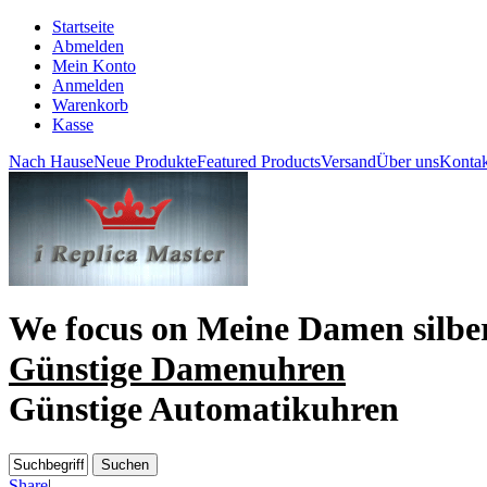
Startseite
Abmelden
Mein Konto
Anmelden
Warenkorb
Kasse
Nach Hause
Neue Produkte
Featured Products
Versand
Über uns
Kontak
We focus on
Meine Damen silbe
Günstige Damenuhren
Günstige Automatikuhren
Share
|