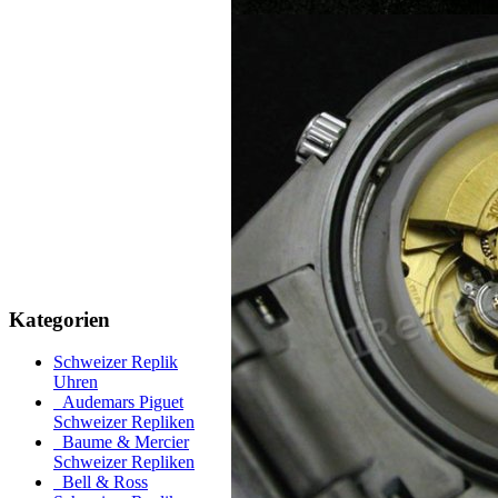
Kategorien
Schweizer Replik
Uhren
Audemars Piguet
Schweizer Repliken
Baume & Mercier
Schweizer Repliken
Bell & Ross