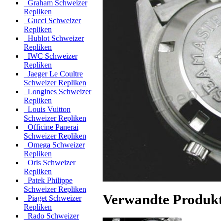
Graham Schweizer
Repliken
Gucci Schweizer
Repliken
Hublot Schweizer
Repliken
IWC Schweizer
Repliken
Jaeger Le Coultre
Schweizer Repliken
Longines Schweizer
Repliken
Louis Vuitton
Schweizer Repliken
Officine Panerai
Schweizer Repliken
Omega Schweizer
Repliken
Oris Schweizer
Repliken
Patek Philippe
Schweizer Repliken
Verwandte Produk
Piaget Schweizer
Repliken
Rado Schweizer