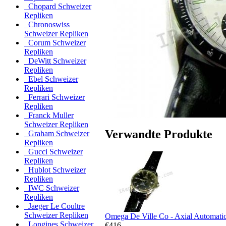
Chopard Schweizer
Repliken
Chronoswiss
Schweizer Repliken
Corum Schweizer
Repliken
DeWitt Schweizer
Repliken
Ebel Schweizer
Repliken
Ferrari Schweizer
Repliken
Franck Muller
Schweizer Repliken
Verwandte Produkte
Graham Schweizer
Repliken
Gucci Schweizer
Repliken
Hublot Schweizer
Repliken
IWC Schweizer
Repliken
Jaeger Le Coultre
Schweizer Repliken
Omega De Ville Co - Axial Automati
Longines Schweizer
€416