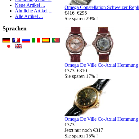
Neue Artikel ...
Omega Constellation Schweizer Repl
Ähnliche Artikel ...
€416
€295
Alle Artikel ...
Sie sparen 29% !
Sprachen
Omega De Ville Co-Axial Hemmung 
€373
€310
Sie sparen 17% !
Omega De Ville Co-Axial Hemmung 
€373
Jetzt nur noch €317
Sie sparen 15% !