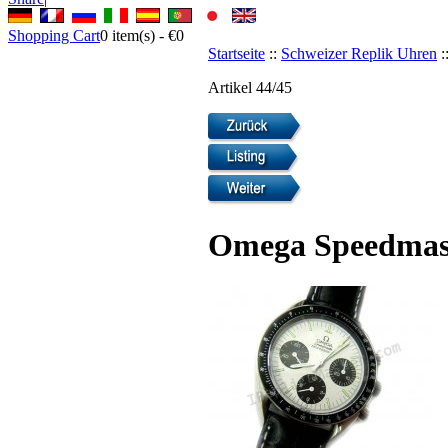
Shopping Cart
0
item(s) -
€0
Startseite
::
Schweizer Replik Uhren
:
Artikel 44/45
Omega Speedmaste