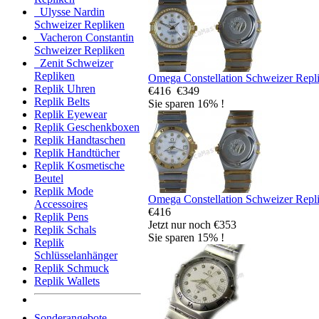
Ulysse Nardin
Schweizer Repliken
Vacheron Constantin
Schweizer Repliken
Zenit Schweizer
Repliken
Omega Constellation Schweizer Repl
Replik Uhren
€416
€349
Replik Belts
Sie sparen 16% !
Replik Eyewear
Replik Geschenkboxen
Replik Handtaschen
Replik Handtücher
Replik Kosmetische
Beutel
Replik Mode
Omega Constellation Schweizer Repl
Accessoires
€416
Replik Pens
Jetzt nur noch €353
Replik Schals
Sie sparen 15% !
Replik
Schlüsselanhänger
Replik Schmuck
Replik Wallets
Sonderangebote ...