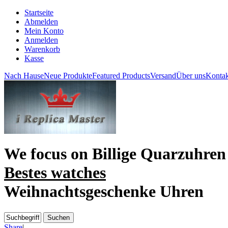
Startseite
Abmelden
Mein Konto
Anmelden
Warenkorb
Kasse
Nach Hause
Neue Produkte
Featured Products
Versand
Über uns
Kontak
We focus on
Billige Quarzuhren
Bestes watches
Weihnachtsgeschenke Uhren
Share
|