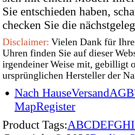
Sie entschieden haben, sch
checken Sie die nächstgeleg
Disclaimer:
Vielen Dank für Ihre
Uhren finden Sie auf dieser Websi
irgendeiner Weise mit, gebilligt
ursprünglichen Hersteller der N
Nach Hause
Versand
AGB'
Map
Register
Product Tags:
A
B
C
D
E
F
G
H
I