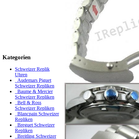
Kategorien
Schweizer Replik
Uhren
Audemars Piguet
Schweizer Repliken
Baume & Mercier
Schweizer Repliken
Bell & Ross
Schweizer Repliken
Blancpain Schweizer
Repliken
Breguet Schweizer
Repliken
Breitling Schweizer