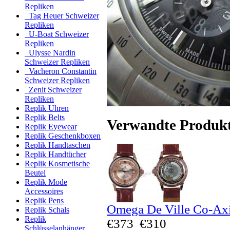
Repliken
Tag Heuer Schweizer
Repliken
U-Boat Schweizer
Repliken
Ulysse Nardin
Schweizer Repliken
Vacheron Constantin
Schweizer Repliken
Zenit Schweizer
Repliken
Replik Uhren
Replik Belts
Verwandte Produk
Replik Eyewear
Replik Geschenkboxen
Replik Handtaschen
Replik Handtücher
Replik Kosmetische
Beutel
Replik Mode
Accessoires
Replik Pens
Omega De Ville Co-Ax
Replik Schals
Replik
€373
€310
Schlüsselanhänger