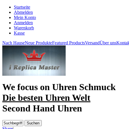
Startseite
Abmelden
Mein Konto
Anmelden
Warenkorb
Kasse
Nach Hause
Neue Produkte
Featured Products
Versand
Über uns
Kontak
We focus on
Uhren Schmuck
Die besten Uhren Welt
Second Hand Uhren
Share
|