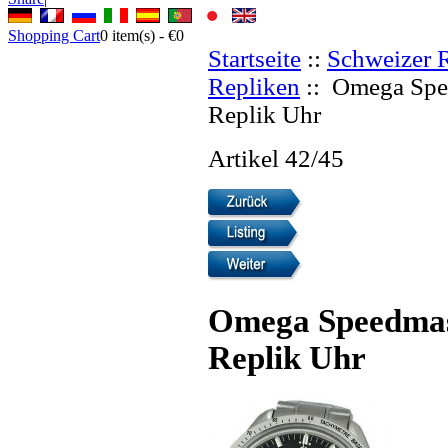
Shopping Cart
0
item(s) -
€0
Startseite
::
Schweizer 
Repliken
:: Omega Spee
Replik Uhr
Artikel 42/45
Omega Speedmast
Replik Uhr