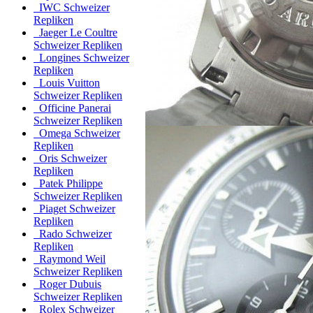
IWC Schweizer
Repliken
Jaeger Le Coultre
Schweizer Repliken
Longines Schweizer
Repliken
Louis Vuitton
Schweizer Repliken
Officine Panerai
Schweizer Repliken
Omega Schweizer
Repliken
Oris Schweizer
Repliken
Patek Philippe
Schweizer Repliken
Piaget Schweizer
Repliken
Rado Schweizer
Repliken
Raymond Weil
Schweizer Repliken
Roger Dubuis
Schweizer Repliken
Rolex Schweizer