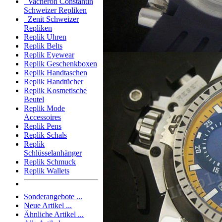
Vacheron Constantin
Schweizer Repliken
Zenit Schweizer
Repliken
Replik Uhren
Replik Belts
Replik Eyewear
Replik Geschenkboxen
Replik Handtaschen
Replik Handtücher
Replik Kosmetische
Beutel
Replik Mode
Accessoires
Replik Pens
Replik Schals
Replik
Schlüsselanhänger
Replik Schmuck
Replik Wallets
Sonderangebote ...
Neue Artikel ...
Ähnliche Artikel ...