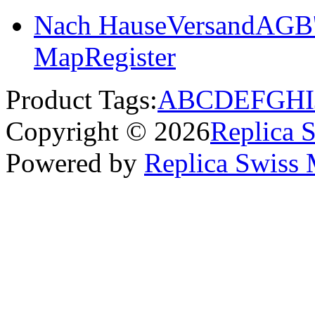
Nach Hause
Versand
AGB'
Map
Register
Product Tags:
A
B
C
D
E
F
G
H
I
Copyright © 2026
Replica 
Powered by
Replica Swiss