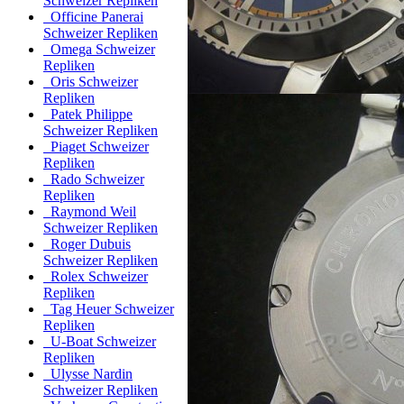
Schweizer Repliken
Officine Panerai
Schweizer Repliken
Omega Schweizer
Repliken
Oris Schweizer
Repliken
Patek Philippe
Schweizer Repliken
Piaget Schweizer
Repliken
Rado Schweizer
Repliken
Raymond Weil
Schweizer Repliken
Roger Dubuis
Schweizer Repliken
Rolex Schweizer
Repliken
Tag Heuer Schweizer
Repliken
U-Boat Schweizer
Repliken
Ulysse Nardin
Schweizer Repliken