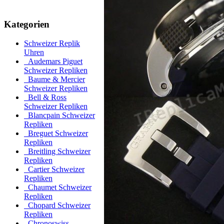
Kategorien
Schweizer Replik
Uhren
Audemars Piguet
Schweizer Repliken
Baume & Mercier
Schweizer Repliken
Bell & Ross
Schweizer Repliken
Blancpain Schweizer
Repliken
Breguet Schweizer
Repliken
Breitling Schweizer
Repliken
Cartier Schweizer
Repliken
Chaumet Schweizer
Repliken
Chopard Schweizer
Repliken
Chronoswiss