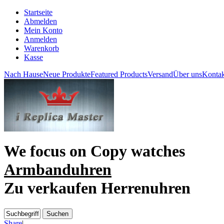
Startseite
Abmelden
Mein Konto
Anmelden
Warenkorb
Kasse
Nach Hause
Neue Produkte
Featured Products
Versand
Über uns
Kontak
We focus on
Copy watches
Armbanduhren
Zu verkaufen Herrenuhren
Share
|