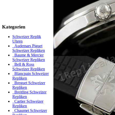
Kategorien
Schweizer Replik
Uhren
Audemars Piguet
Schweizer Repliken
Baume & Mercier
Schweizer Repliken
Bell & Ross
Schweizer Repliken
Blancpain Schweizer
Repliken
Breguet Schweizer
Repliken
Breitling Schweizer
Repliken
Cartier Schweizer
Repliken
Chaumet Schweizer