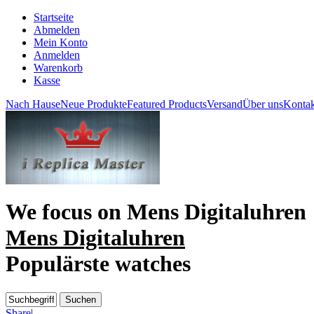
Startseite
Abmelden
Mein Konto
Anmelden
Warenkorb
Kasse
Nach Hause
Neue Produkte
Featured Products
Versand
Über uns
Kontak
We focus on
Mens Digitaluhren
Mens Digitaluhren
Populärste watches
Share
|