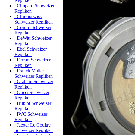
Repliken
Chopard Schweizer
Repliken
Chronoswiss
Schweizer Repliken
Corum Schweizer
Repliken
DeWitt Schweizer
Repliken
Ebel Schweizer
Repliken
Ferrari Schweizer
Repliken
Franck Muller
Schweizer Repliken
Graham Schweizer
Repliken
Gucci Schweizer
Repliken
Hublot Schweizer
Repliken
IWC Schweizer
Repliken
Jaeger Le Coultre
Schweizer Repliken