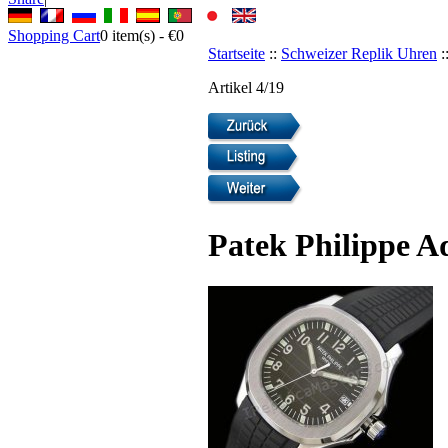
Shopping Cart
0
item(s) -
€0
Startseite
::
Schweizer Replik Uhren
:
Artikel 4/19
Patek Philippe A