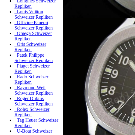
Longines Schweizer
Repliken
Louis Vuitton
Schweizer Repliken
Officine Panerai
Schweizer Repliken
Omega Schweizer
Repliken
Oris Schweizer
Repliken
Patek Philippe
Schweizer Repliken
Piaget Schweizer
Repliken
Rado Schweizer
Repliken
Raymond Weil
Schweizer Repliken
Roger Dubuis
Schweizer Repliken
Rolex Schweizer
Repliken
Tag Heuer Schweizer
Repliken
U-Boat Schweizer