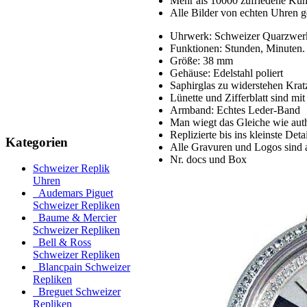
Mehr als 10000 zufriedene Ku
Alle Bilder von echten Uhren g
Uhrwerk: Schweizer Quarzwer
Funktionen: Stunden, Minuten.
Größe: 38 mm
Gehäuse: Edelstahl poliert
Saphirglas zu widerstehen Krat
Lünette und Zifferblatt sind mi
Armband: Echtes Leder-Band
Man wiegt das Gleiche wie aut
Replizierte bis ins kleinste Detai
Kategorien
Alle Gravuren und Logos sind 
Nr. docs und Box
Schweizer Replik
Uhren
Audemars Piguet
Schweizer Repliken
Baume & Mercier
Schweizer Repliken
Bell & Ross
Schweizer Repliken
Blancpain Schweizer
Repliken
Breguet Schweizer
Repliken