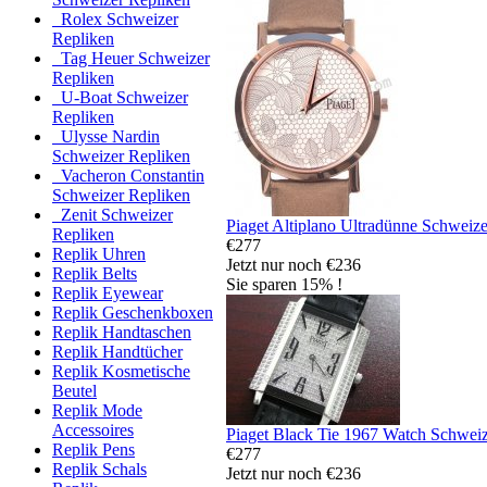
Rolex Schweizer
Repliken
Tag Heuer Schweizer
Repliken
U-Boat Schweizer
Repliken
Ulysse Nardin
Schweizer Repliken
Vacheron Constantin
Schweizer Repliken
Zenit Schweizer
Piaget Altiplano Ultradünne Schweiz
Repliken
€277
Replik Uhren
Jetzt nur noch €236
Replik Belts
Sie sparen 15% !
Replik Eyewear
Replik Geschenkboxen
Replik Handtaschen
Replik Handtücher
Replik Kosmetische
Beutel
Replik Mode
Accessoires
Piaget Black Tie 1967 Watch Schweiz
Replik Pens
€277
Replik Schals
Jetzt nur noch €236