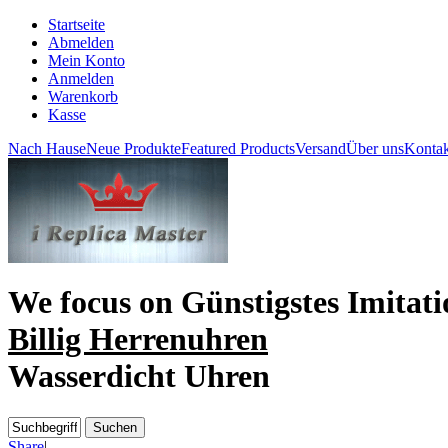
Startseite
Abmelden
Mein Konto
Anmelden
Warenkorb
Kasse
Nach Hause
Neue Produkte
Featured Products
Versand
Über uns
Kontak
We focus on
Günstigstes Imitat
Billig Herrenuhren
Wasserdicht Uhren
Share
|