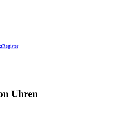
t
Register
ion Uhren