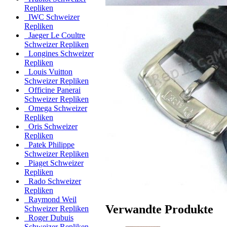
Repliken
IWC Schweizer
Repliken
Jaeger Le Coultre
Schweizer Repliken
Longines Schweizer
Repliken
Louis Vuitton
Schweizer Repliken
Officine Panerai
Schweizer Repliken
Omega Schweizer
Repliken
Oris Schweizer
Repliken
Patek Philippe
Schweizer Repliken
Piaget Schweizer
Repliken
Rado Schweizer
Repliken
Raymond Weil
Verwandte Produkte
Schweizer Repliken
Roger Dubuis
Schweizer Repliken