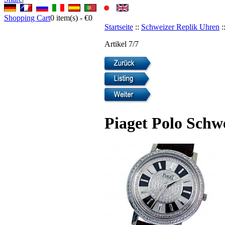
Shopping Cart
0
item(s) -
€0
Startseite
::
Schweizer Replik Uhren
:
Artikel 7/7
Piaget Polo Schw