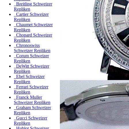
Breitling Schweizer
Repliken
Cartier Schweizer
Repliken
Chaumet Schweizer
Repliken
Chopard Schweizer
Repliken
Chronoswiss
Schweizer Repliken
Corum Schweizer
Repliken
DeWitt Schweizer
Repliken
Ebel Schweizer
Repliken
Ferrari Schweizer
Repliken
Franck Muller
Schweizer Repliken
Graham Schweizer
Repliken
Gucci Schweizer
Repliken
Hublot Schweizer