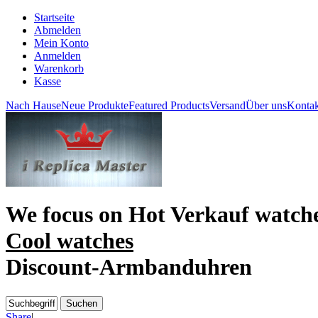
Startseite
Abmelden
Mein Konto
Anmelden
Warenkorb
Kasse
Nach Hause
Neue Produkte
Featured Products
Versand
Über uns
Kontak
We focus on
Hot Verkauf watch
Cool watches
Discount-Armbanduhren
Share
|