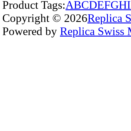
Product Tags:
A
B
C
D
E
F
G
H
I
Copyright © 2026
Replica 
Powered by
Replica Swiss