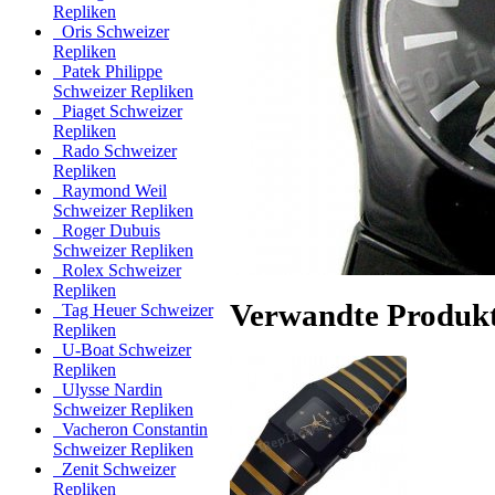
Repliken
Oris Schweizer
Repliken
Patek Philippe
Schweizer Repliken
Piaget Schweizer
Repliken
Rado Schweizer
Repliken
Raymond Weil
Schweizer Repliken
Roger Dubuis
Schweizer Repliken
Rolex Schweizer
Repliken
Verwandte Produk
Tag Heuer Schweizer
Repliken
U-Boat Schweizer
Repliken
Ulysse Nardin
Schweizer Repliken
Vacheron Constantin
Schweizer Repliken
Zenit Schweizer
Repliken