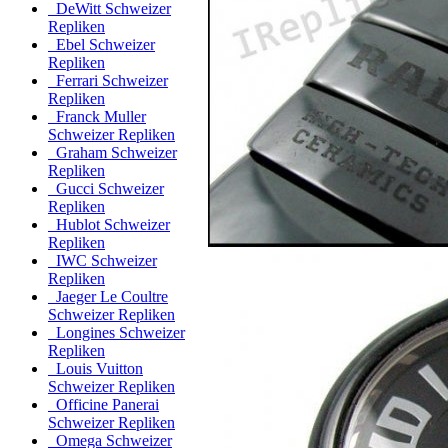
DeWitt Schweizer
Repliken
Ebel Schweizer
Repliken
Ferrari Schweizer
Repliken
Franck Muller
Schweizer Repliken
Graham Schweizer
Repliken
Gucci Schweizer
Repliken
Hublot Schweizer
Repliken
IWC Schweizer
Repliken
Jaeger Le Coultre
Schweizer Repliken
Longines Schweizer
Repliken
Louis Vuitton
Schweizer Repliken
Officine Panerai
Schweizer Repliken
Omega Schweizer