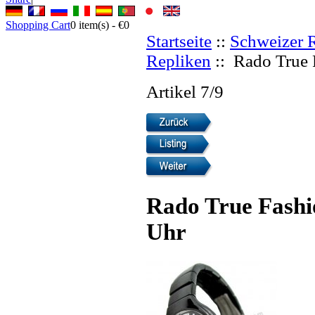
Shopping Cart
0
item(s) -
€0
Startseite
::
Schweizer 
Repliken
:: Rado True 
Artikel 7/9
Rado True Fashio
Uhr