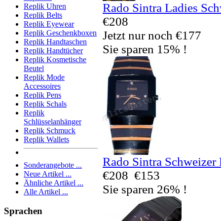
Rado Sintra Ladies Sch
Replik Uhren
Replik Belts
€208
Replik Eyewear
Jetzt nur noch €177
Replik Geschenkboxen
Replik Handtaschen
Sie sparen 15% !
Replik Handtücher
Replik Kosmetische
Beutel
Replik Mode
Accessoires
Replik Pens
Replik Schals
Replik
Schlüsselanhänger
Replik Schmuck
Replik Wallets
Rado Sintra Schweizer 
Sonderangebote ...
€208
€153
Neue Artikel ...
Ähnliche Artikel ...
Sie sparen 26% !
Alle Artikel ...
Sprachen