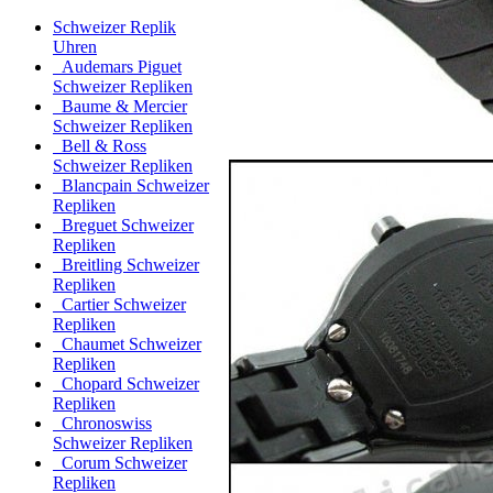
Schweizer Replik
Uhren
Audemars Piguet
Schweizer Repliken
Baume & Mercier
Schweizer Repliken
Bell & Ross
Schweizer Repliken
Blancpain Schweizer
Repliken
Breguet Schweizer
Repliken
Breitling Schweizer
Repliken
Cartier Schweizer
Repliken
Chaumet Schweizer
Repliken
Chopard Schweizer
Repliken
Chronoswiss
Schweizer Repliken
Corum Schweizer
Repliken