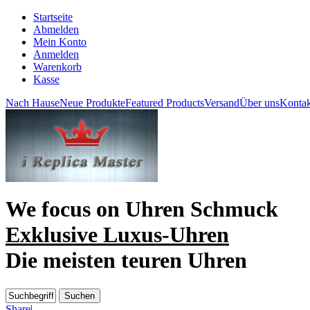
Startseite
Abmelden
Mein Konto
Anmelden
Warenkorb
Kasse
Nach Hause
Neue Produkte
Featured Products
Versand
Über uns
Kontak
We focus on
Uhren Schmuck
Exklusive Luxus-Uhren
Die meisten teuren Uhren
Share
|