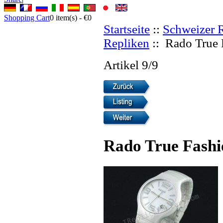
Shopping Cart
0
item(s) -
€0
Startseite
::
Schweizer 
Repliken
:: Rado True 
Artikel 9/9
Rado True Fashi