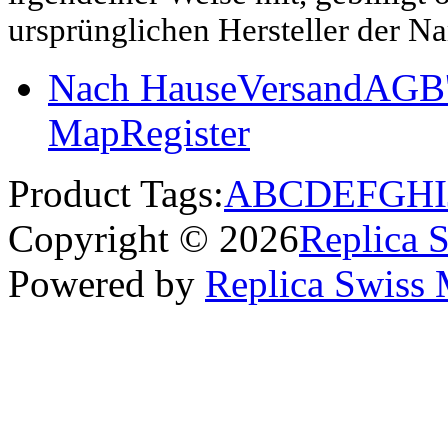
ursprünglichen Hersteller der N
Nach Hause
Versand
AGB'
Map
Register
Product Tags:
A
B
C
D
E
F
G
H
I
Copyright © 2026
Replica 
Powered by
Replica Swiss