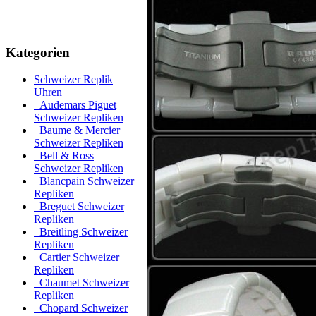
Kategorien
Schweizer Replik
Uhren
Audemars Piguet
Schweizer Repliken
Baume & Mercier
Schweizer Repliken
Bell & Ross
Schweizer Repliken
Blancpain Schweizer
Repliken
Breguet Schweizer
Repliken
Breitling Schweizer
Repliken
Cartier Schweizer
Repliken
Chaumet Schweizer
Repliken
Chopard Schweizer