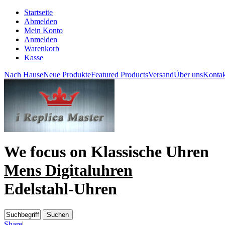
Startseite
Abmelden
Mein Konto
Anmelden
Warenkorb
Kasse
Nach Hause
Neue Produkte
Featured Products
Versand
Über uns
Kontak
We focus on
Klassische Uhren
Mens Digitaluhren
Edelstahl-Uhren
Share
|