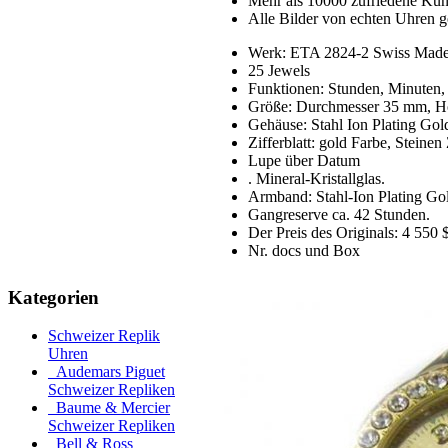
Mehr als 10000 zufriedene Ku
Alle Bilder von echten Uhren g
Werk: ETA 2824-2 Swiss Made,
25 Jewels
Funktionen: Stunden, Minuten,
Größe: Durchmesser 35 mm, 
Gehäuse: Stahl Ion Plating Gol
Zifferblatt: gold Farbe, Steine
Lupe über Datum
. Mineral-Kristallglas.
Armband: Stahl-Ion Plating Gol
Gangreserve ca. 42 Stunden.
Der Preis des Originals: 4 550 
Nr. docs und Box
Kategorien
Schweizer Replik
Uhren
Audemars Piguet
Schweizer Repliken
Baume & Mercier
Schweizer Repliken
Bell & Ross