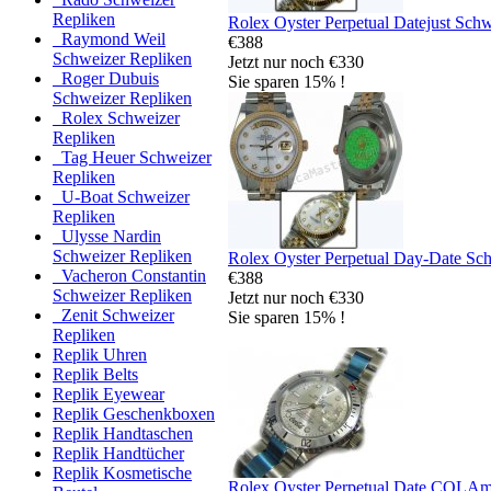
Repliken
Rolex Oyster Perpetual Datejust Sch
Raymond Weil
€388
Schweizer Repliken
Jetzt nur noch €330
Roger Dubuis
Sie sparen 15% !
Schweizer Repliken
Rolex Schweizer
Repliken
Tag Heuer Schweizer
Repliken
U-Boat Schweizer
Repliken
Ulysse Nardin
Schweizer Repliken
Rolex Oyster Perpetual Day-Date Sc
Vacheron Constantin
€388
Schweizer Repliken
Jetzt nur noch €330
Zenit Schweizer
Sie sparen 15% !
Repliken
Replik Uhren
Replik Belts
Replik Eyewear
Replik Geschenkboxen
Replik Handtaschen
Replik Handtücher
Replik Kosmetische
Rolex Oyster Perpetual Date COLAma