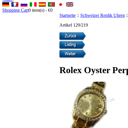
Shopping Cart
0
item(s) -
€0
Startseite
::
Schweizer Replik Uhren
:
Artikel 129/219
Rolex Oyster Per