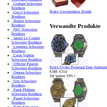
Graham Schweizer
Repliken
Rolex Geschenkbox Replik
Gucci Schweizer
Repliken
Hublot Schweizer
Verwandte Produkte
Repliken
IWC Schweizer
Repliken
Jaeger Le Coultre
Schweizer Repliken
Longines Schweizer
Repliken
Louis Vuitton
Schweizer Repliken
Officine Panerai
Rolex Oyster Perpetual Date Submari
Schweizer Repliken
€388
€314
Omega Schweizer
Sie sparen 19% !
Repliken
Oris Schweizer
Repliken
Patek Philippe
Schweizer Repliken
Piaget Schweizer
Repliken
Rado Schweizer