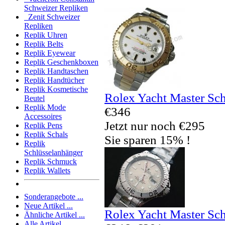
Schweizer Repliken
Zenit Schweizer
Repliken
Replik Uhren
Replik Belts
Replik Eyewear
Replik Geschenkboxen
Replik Handtaschen
Replik Handtücher
Replik Kosmetische
Rolex Yacht Master Sc
Beutel
Replik Mode
€346
Accessoires
Jetzt nur noch €295
Replik Pens
Replik Schals
Sie sparen 15% !
Replik
Schlüsselanhänger
Replik Schmuck
Replik Wallets
Sonderangebote ...
Neue Artikel ...
Rolex Yacht Master Sc
Ähnliche Artikel ...
Alle Artikel ...