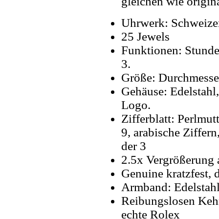
gleichen wie origin
Uhrwerk: Schweize
25 Jewels
Funktionen: Stunde
3.
Größe: Durchmess
Gehäuse: Edelstahl,
Logo.
Zifferblatt: Perlmu
9, arabische Ziffer
der 3
2.5x Vergrößerung
Genuine kratzfest, 
Armband: Edelstah
Reibungslosen Kehr
echte Rolex