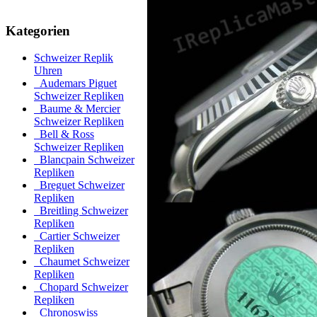
Kategorien
Schweizer Replik
Uhren
Audemars Piguet
Schweizer Repliken
Baume & Mercier
Schweizer Repliken
Bell & Ross
Schweizer Repliken
Blancpain Schweizer
Repliken
Breguet Schweizer
Repliken
Breitling Schweizer
Repliken
Cartier Schweizer
Repliken
Chaumet Schweizer
Repliken
Chopard Schweizer
Repliken
Chronoswiss