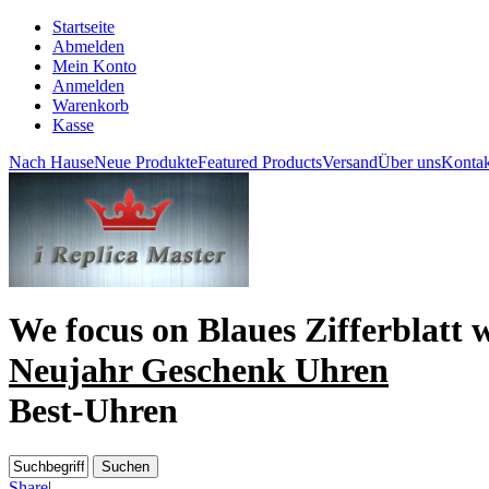
Startseite
Abmelden
Mein Konto
Anmelden
Warenkorb
Kasse
Nach Hause
Neue Produkte
Featured Products
Versand
Über uns
Kontak
We focus on
Blaues Zifferblatt 
Neujahr Geschenk Uhren
Best-Uhren
Share
|