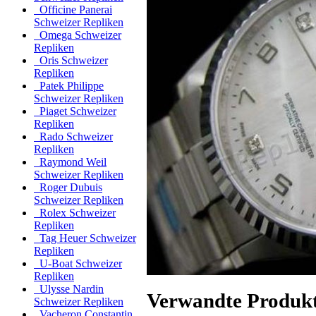
Officine Panerai
Schweizer Repliken
Omega Schweizer
Repliken
Oris Schweizer
Repliken
Patek Philippe
Schweizer Repliken
Piaget Schweizer
Repliken
Rado Schweizer
Repliken
Raymond Weil
Schweizer Repliken
Roger Dubuis
Schweizer Repliken
Rolex Schweizer
Repliken
Tag Heuer Schweizer
Repliken
U-Boat Schweizer
Repliken
Ulysse Nardin
Verwandte Produk
Schweizer Repliken
Vacheron Constantin