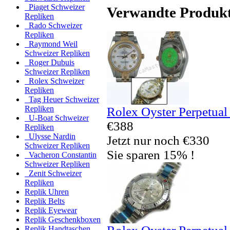
Piaget Schweizer
Verwandte Produk
Repliken
Rado Schweizer
Repliken
Raymond Weil
Schweizer Repliken
Roger Dubuis
Schweizer Repliken
Rolex Schweizer
Repliken
Tag Heuer Schweizer
Repliken
Rolex Oyster Perpetual
U-Boat Schweizer
€388
Repliken
Ulysse Nardin
Jetzt nur noch €330
Schweizer Repliken
Sie sparen 15% !
Vacheron Constantin
Schweizer Repliken
Zenit Schweizer
Repliken
Replik Uhren
Replik Belts
Replik Eyewear
Replik Geschenkboxen
Replik Handtaschen