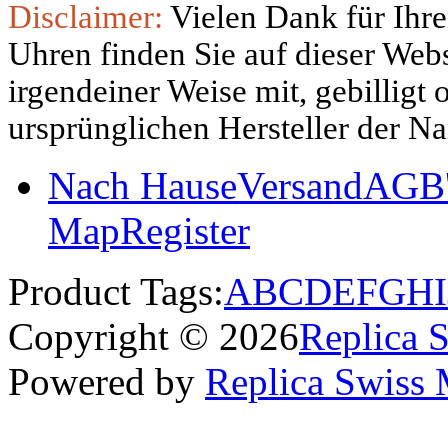
Disclaimer:
Vielen Dank für Ihre
Uhren finden Sie auf dieser Websi
irgendeiner Weise mit, gebilligt
ursprünglichen Hersteller der N
Nach Hause
Versand
AGB'
Map
Register
Product Tags:
A
B
C
D
E
F
G
H
I
Copyright © 2026
Replica 
Powered by
Replica Swiss