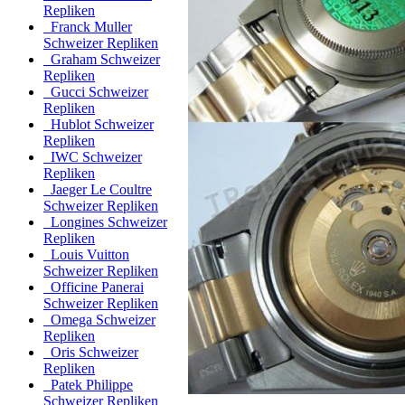
Repliken
Franck Muller
Schweizer Repliken
Graham Schweizer
Repliken
Gucci Schweizer
Repliken
Hublot Schweizer
Repliken
IWC Schweizer
Repliken
Jaeger Le Coultre
Schweizer Repliken
Longines Schweizer
Repliken
Louis Vuitton
Schweizer Repliken
Officine Panerai
Schweizer Repliken
Omega Schweizer
Repliken
Oris Schweizer
Repliken
Patek Philippe
Schweizer Repliken