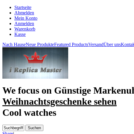
Startseite
Abmelden
Mein Konto
Anmelden
Warenkorb
Kasse
Nach Hause
Neue Produkte
Featured Products
Versand
Über uns
Kontak
We focus on
Günstige Markenu
Weihnachtsgeschenke sehen
Cool watches
Share
|