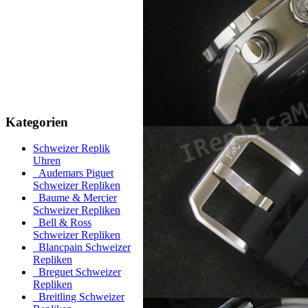
Kategorien
Schweizer Replik
Uhren
Audemars Piguet
Schweizer Repliken
Baume & Mercier
Schweizer Repliken
Bell & Ross
Schweizer Repliken
Blancpain Schweizer
Repliken
Breguet Schweizer
Repliken
Breitling Schweizer