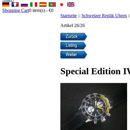
Shopping Cart
0
item(s) -
€0
Startseite
::
Schweizer Replik Uhren
:
Artikel 26/26
Special Edition