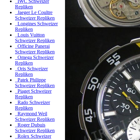
IWC Schweizer
Repliken
Jaeger Le Coultre
Schweizer Repliken
Longines Schweizer
Repliken
Louis Vuitton
Schweizer Repliken
Officine Panerai
Schweizer Repliken
Omega Schweizer
Repliken
Oris Schweizer
Repliken
Patek Philippe
Schweizer Repliken
Piaget Schweizer
Repliken
Rado Schweizer
Repliken
Raymond Weil
Schweizer Repliken
Roger Dubuis
Schweizer Repliken
Rolex Schweizer