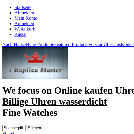
Startseite
Abmelden
Mein Konto
Anmelden
Warenkorb
Kasse
Nach Hause
Neue Produkte
Featured Products
Versand
Über uns
Kontak
We focus on
Online kaufen Uhr
Billige Uhren wasserdicht
Fine Watches
Share
|