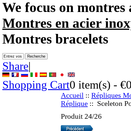
We focus on
montres 
Montres en acier ino
Montres bracelets
Share
|
Shopping Cart
0
item(s) -
€
Accueil
::
Répliques Mo
Réplique
:: Sceleton P
Produit 24/26