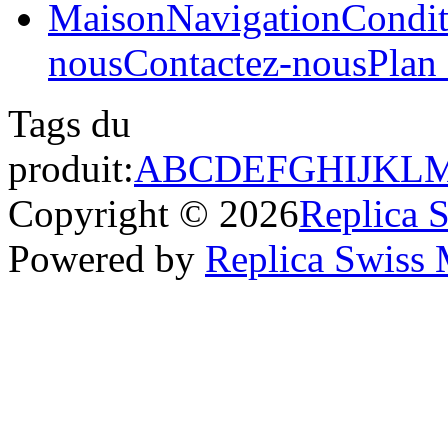
Maison
Navigation
Condit
nous
Contactez-nous
Plan 
Tags du
produit:
A
B
C
D
E
F
G
H
I
J
K
L
Copyright © 2026
Replica 
Powered by
Replica Swiss