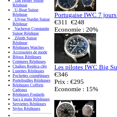
Tag Heuer Suisse
Réplique
U-Boat Suisse
Portugaise IWC 7 jours
Réplique
Ulysse Nardin Suisse
€311
€248
Réplique
Economie : 20%
Vacheron Constantin
Suisse Réplique
Zénith Suisse
Réplique
Répliques Watches
Accessoires de mode
Bijoux Répliques
Ceintures Répliques
Les pilotes IWC Big Su
Chaînes Replica clés
Lunettes Répliques
€346
Pochettes cosmétiques
Prix : €295
Portefeuilles Répliques
Répliques Coffrets
Economie : 15%
Cadeaux
Répliques Foulards
Sacs à main Répliques
Serviettes Répliques
Stylos Répliques