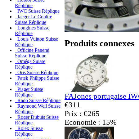
Réplique
IWC Suisse Réplique
Jaeger Le Coultre
Suisse Réplique
Longines Suisse
Réplique
Louis Vuitton Suisse
Produits connexes
Réplique
Officine Panerai
Suisse Réplique
Oméga Suisse
Réplique
Oris Suisse Réplique
Patek Philippe Suisse
Réplique
Piaget Suisse
FAJones portugaise IW
Réplique
Rado Suisse Réplique
€311
Raymond Weil Suisse
Réplique
Prix : €265
Roger Dubuis Suisse
Economie : 15%
Réplique
Rolex Suisse
Réplique