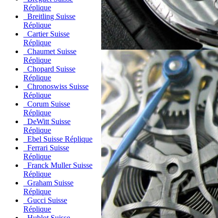
Réplique
Breitling Suisse
Réplique
Cartier Suisse
Réplique
Chaumet Suisse
Réplique
Chopard Suisse
Réplique
Chronoswiss Suisse
Réplique
Corum Suisse
Réplique
DeWitt Suisse
Réplique
Ebel Suisse Réplique
Ferrari Suisse
Réplique
Franck Muller Suisse
Réplique
Graham Suisse
Réplique
Gucci Suisse
Réplique
Hublot Suisse