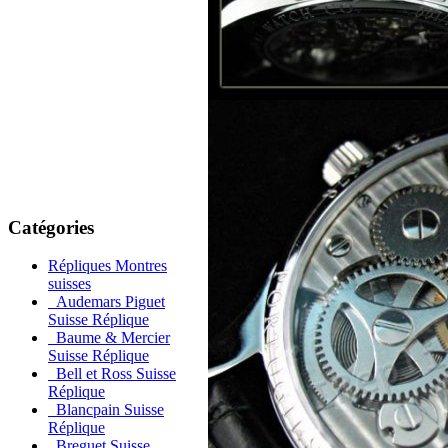
Catégories
Répliques Montres
suisses
Audemars Piguet
Suisse Réplique
Baume & Mercier
Suisse Réplique
Bell et Ross Suisse
Réplique
Blancpain Suisse
Réplique
Breguet Suisse